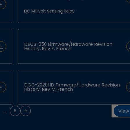
Download Document
DC Millivolt Sensing Relay
DECS-250 Firmware/Hardware Revision
History, Rev E, French
Download Document
DGC-2020HD Firmware/Hardware Revision
History, Rev M, French
Download Document
View 
…
5