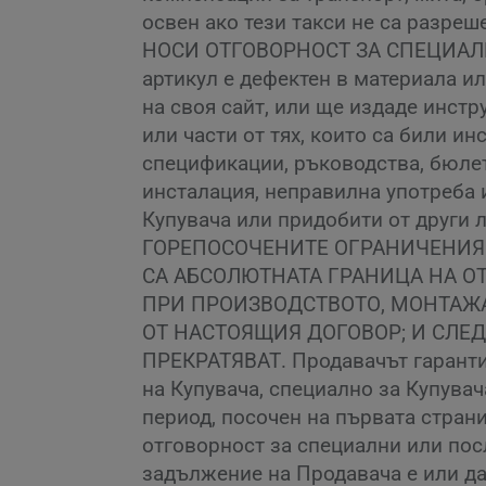
освен ако тези такси не са разр
НОСИ ОТГОВОРНОСТ ЗА СПЕЦИАЛН
артикул е дефектен в материала и
на своя сайт, или ще издаде инстр
или части от тях, които са били 
спецификации, ръководства, бюлет
инсталация, неправилна употреба и
Купувача или придобити от други 
ГОРЕПОСОЧЕНИТЕ ОГРАНИЧЕНИЯ 
СА АБСОЛЮТНАТА ГРАНИЦА НА О
ПРИ ПРОИЗВОДСТВОТО, МОНТАЖА
ОТ НАСТОЯЩИЯ ДОГОВОР; И СЛЕ
ПРЕКРАТЯВАТ. Продавачът гарантир
на Купувача, специално за Купувач
период, посочен на първата стран
отговорност за специални или по
задължение на Продавача е или да 