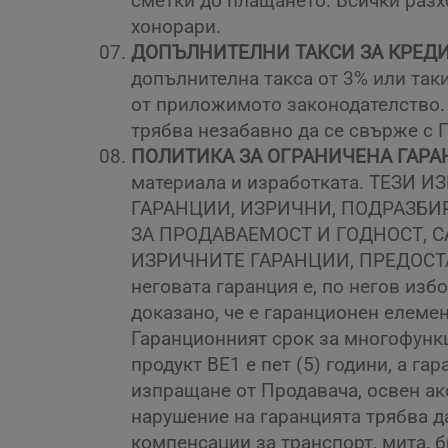
сметки до плащането. Всички разх
хонорари.
ДОПЪЛНИТЕЛНИ ТАКСИ ЗА КРЕДИ
допълнителна такса от 3% или так
от приложимото законодателство. 
трябва незабавно да се свърже с 
ПОЛИТИКА ЗА ОГРАНИЧЕНА ГАРА
материала и изработката. ТЕЗ
ГАРАНЦИИ, ИЗРИЧНИ, ПОДРАЗБИ
ЗА ПРОДАВАЕМОСТ И ГОДНОСТ, 
ИЗРИЧНИТЕ ГАРАНЦИИ, ПРЕДОСТА
неговата гаранция е, по негов изб
доказано, че е гаранционен елеме
Гаранционният срок за многофункц
продукт BE1 е пет (5) години, а г
изпращане от Продавача, освен ак
нарушение на гаранцията трябва д
компенсации за транспорт, мита, б