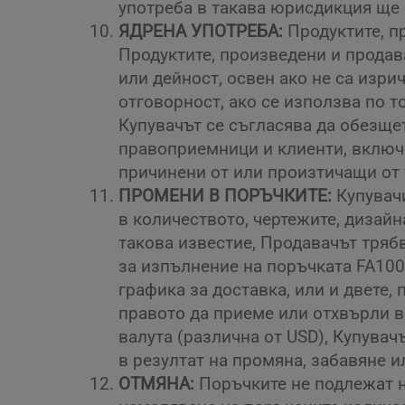
употреба в такава юрисдикция ще 
ЯДРЕНА УПОТРЕБА:
Продуктите, пр
Продуктите, произведени и продав
или дейност, освен ако не са изр
отговорност, ако се използва по 
Купувачът се съгласява да обезще
правоприемници и клиенти, включи
причинени от или произтичащи от 
ПРОМЕНИ В ПОРЪЧКИТЕ:
Купувачи
в количеството, чертежите, дизай
такова известие, Продавачът тряб
за изпълнение на поръчката FA1000
графика за доставка, или и двете
правото да приеме или отхвърли в
валута (различна от USD), Купувач
в резултат на промяна, забавяне и
ОТМЯНА:
Поръчките не подлежат н