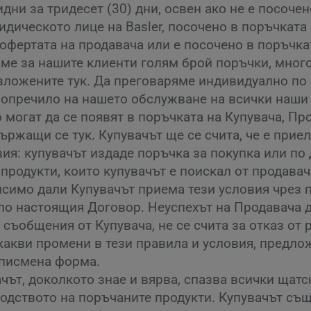
дни за тридесет (30) дни, освен ако не е посочен
дическото лице на Basler, посочено в поръчката 
офертата на продавача или е посочено в поръчка
аме за нашите клиенти голям брой поръчки, много
зложените тук. Да преговаряме индивидуално по 
 попречило на нашето обслужване на всички наши
 могат да се появят в поръчката на Купувача, Пр
ржащи се тук. Купувачът ще се счита, че е приел
вия: купувачът издаде поръчка за покупка или по
продукти, които купувачът е поискал от продавач
исимо дали Купувачът приема тези условия чрез
по настоящия Договор. Неуспехът на Продавача 
съобщения от Купувача, не се счита за отказ от 
акви промени в тези правила и условия, предложе
 писмена форма.
ът, доколкото знае и вярва, спазва всички щатс
дството на поръчаните продукти. Купувачът също