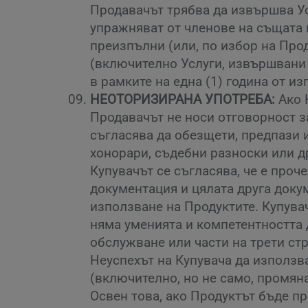
Продавачът трябва да извършва Ус
упражняват от членове на същата 
преизпълни (или, по избор на Про
(включително Услуги, извършвани 
в рамките на една (1) година от и
НЕОТОРИЗИРАНА УПОТРЕБА:
Ако 
Продавачът не носи отговорност з
съгласява да обезщети, предпази 
хонорари, съдебни разноски или др
Купувачът се съгласява, че е про
документация и цялата друга доку
използване на Продуктите. Купувач
няма уменията и компетентността 
обслужване или части на трети ст
Неуспехът на Купувача да използв
(включително, но не само, промян
Освен това, ако Продуктът бъде п