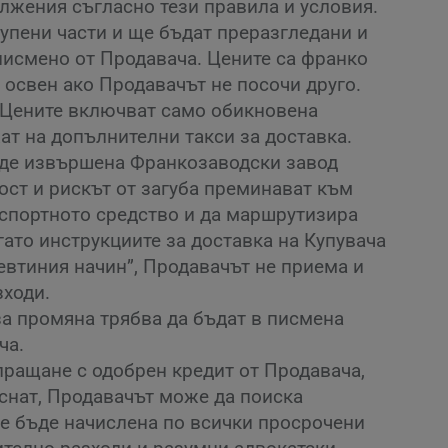
лжения съгласно тези правила и условия.
купени части и ще бъдат преразгледани и
писмено от Продавача. Цените са франко
 освен ако Продавачът не посочи друго.
. Цените включват само обикновена
ат на допълнителни такси за доставка.
ъде извършена Франкозаводски завод
ост и рискът от загуба преминават към
нспортното средство и да маршрутизира
гато инструкциите за доставка на Купувача
евтиния начин”, Продавачът не приема и
зходи.
за промяна трябва да бъдат в писмена
ча.
зпращане с одобрен кредит от Продавача,
уснат, Продавачът може да поиска
ще бъде начислена по всички просрочени