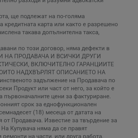
ително разходи и разумни адвокатски
рта, ще подлежат на по-голяма
а кредитната карта или както е разрешено
числена такава допълнителна такса,
авани по този договор, няма дефекти в
ИИ НА ПРОДАВАЧА И ВСИЧКИ ДРУГИ
КТИЧЕСКИ, ВКЛЮЧИТЕЛНО ГАРАНЦИИТЕ
КОИТО НАДХВЪРЛЯТ ОПИСАНИЕТО НА
ственото задължение на Продавача по
еки Продукт или част от него, за който е
на първоначалните цени за фактуриране.
ционният срок за еднофункционален
осемнадесет (18) месеца от датата на
я от Продавача. Известие за твърдение за
 На Купувача няма да се правят
 ремонти на части, или друга работа,