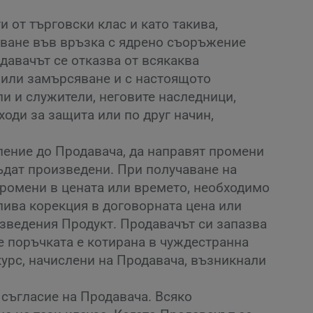
 от търговски клас и като такива,
зване във връзка с ядрено съоръжение
давачът се отказва от всякаква
я или замърсяване и с настоящото
и и служители, неговите наследници,
оди за защита или по друг начин,
ление до Продавача, да направят промени
бъдат произведени. При получаване на
промени в цената или времето, необходимо
длива корекция в договорната цена или
изведения Продукт. Продавачът си запазва
е поръчката е котирана в чуждестранна
 курс, начислени на Продавача, възникнали
 съгласие на Продавача. Всяко