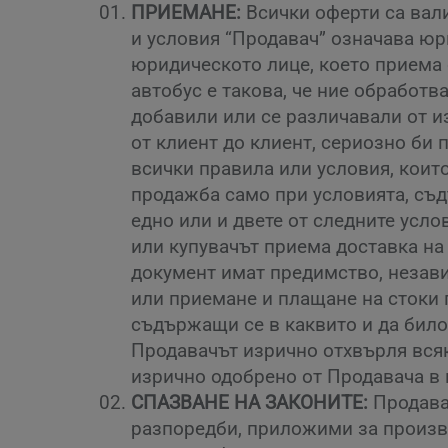
ПРИЕМАНЕ:
Всички оферти са вали
и условия “Продавач” означава юри
юридическото лице, което приема 
автобус е такова, че ние обработв
добавили или се различавали от и
от клиент до клиент, сериозно би
всички правила или условия, които
продажба само при условията, съдъ
едно или и двете от следните усло
или купувачът приема доставка на 
документ имат предимство, незав
или приемане и плащане на стоки 
съдържащи се в каквито и да било 
Продавачът изрично отхвърля всяк
изрично одобрено от Продавача в
СПАЗВАНЕ НА ЗАКОНИТЕ:
Продавач
разпоредби, приложими за произво