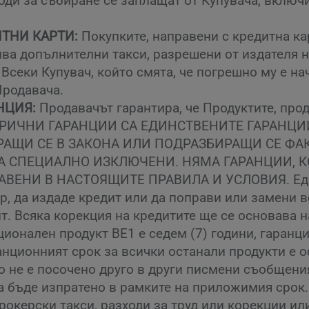
оди за събиране се заплащат от Купувача, включ
ТНИ КАРТИ:
Покупките, направени с кредитна ка
ива допълнителни такси, разрешени от издателя н
Всеки Купувач, който смята, че погрешно му е на
Продавача.
НЦИЯ:
Продавачът гарантира, че Продуктите, прод
И ИЗРИЧНИ ГАРАНЦИИ СА ЕДИНСТВЕНИТЕ ГАРАНЦ
РАЩИ СЕ В ЗАКОНА ИЛИ ПОДРАЗБИРАЩИ СЕ ФА
СА СПЕЦИАЛНО ИЗКЛЮЧЕНИ. НЯМА ГАРАНЦИИ, 
ВЕНИ В НАСТОЯЩИТЕ ПРАВИЛА И УСЛОВИЯ. Един
ор, да издаде кредит или да поправи или замени вс
нт. Всяка корекция на кредитите ще се основава 
ионален продукт BE1 е седем (7) години, гаран
аранционният срок за всички останали продукти е 
о не е посочено друго в други писмени съобщени
а бъде изпратено в рамките на приложимия срок.
рокерски такси, разходи за труд или корекции или