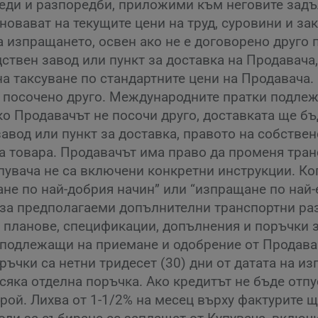
еди и разпоредби, приложими към неговите задъ
новават на текущите цени на труд, суровини и за
 изпращането, освен ако не е договорено друго 
ствен завод или пункт за доставка на Продавача,
а таксуване по стандартните цени на Продавача
е посочено друго. Международните пратки подлеж
о Продавачът не посочи друго, доставката ще б
авод или пункт за доставка, правото на собствен
а товара. Продавачът има право да променя тра
упувача не са включени конкретни инструкции. Ко
ане по най-добрия начин” или “изпращане по най-
 за предполагаеми допълнителни транспортни ра
 планове, спецификации, допълнения и поръчки 
 подлежащи на приемане и одобрение от Продава
ъчки са нетни тридесет (30) дни от датата на и
всяка отделна поръчка. Ако кредитът не бъде отп
рой. Лихва от 1-1/2% на месец върху фактурите 