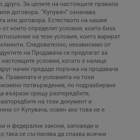
о друго. За целите на настоящите правила
или договора. “Купувач” означава
та или договора. Естеството на нашия
 от които определят условия, които биха
отношение на тези условия, които варират
 клиенти. Следователно, независимо от
одуктите на Продавача се предлагат за
 настоящите условия, когато е налице
 друг начин предаде поръчка на продавача
а. Правилата и условията на този
 писмено потвърждение, по подразбиране
да възрази срещу разпоредбите,
разпоредбите на този документ и
ни от Купувача, освен ако това не е
ки и федерални закони, заповеди и
 така се съгласява да спазва всички