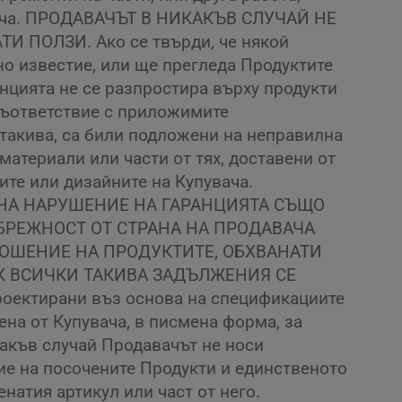
давача. ПРОДАВАЧЪТ В НИКАКЪВ СЛУЧАЙ НЕ
ПОЛЗИ. Ако се твърди, че някой
но известие, или ще прегледа Продуктите
анцията не се разпростира върху продукти
 съответствие с приложимите
 такива, са били подложени на неправилна
материали или части от тях, доставени от
ите или дизайните на Купувача.
 НА НАРУШЕНИЕ НА ГАРАНЦИЯТА СЪЩО
БРЕЖНОСТ ОТ СТРАНА НА ПРОДАВАЧА
НОШЕНИЕ НА ПРОДУКТИТЕ, ОБХВАНАТИ
К ВСИЧКИ ТАКИВА ЗАДЪЛЖЕНИЯ СЕ
проектирани въз основа на спецификациите
ена от Купувача, в писмена форма, за
какъв случай Продавачът не носи
ие на посочените Продукти и единственото
натия артикул или част от него.