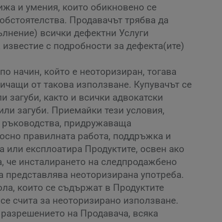
ижа и умения, които обикновено се
обстоятелства. Продавачът трябва да
пълнение) всички дефектни Услуги
 известие с подробности за дефекта(ите)
по начин, който е неоторизиран, тогава
тичащи от такова използване. Купувачът се
и загуби, както и всички адвокатски
или загуби. Приемайки тези условия,
я, ръководства, придружаваща
носно правилната работа, поддръжка и
а или експлоатира Продуктите, освен ако
а, че инсталирането на следпродажбено
а представлява неоторизирана употреба.
ола, които се съдържат в Продуктите
 се счита за неоторизирано използване.
 разрешението на Продавача, всяка