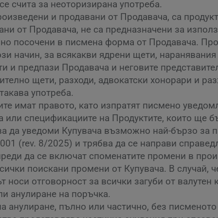
се счита за неоторизирана употреба.
оизведени и продавани от Продавача, са продукти
ани от Продавача, не са предназначени за изпол
ично посочени в писмена форма от Продавача. Про
този начин, за всякакви ядрени щети, наранявани
ти и предпази Продавача и неговите представител
телно щети, разходи, адвокатски хонорари и разх
такава употреба.
те имат правото, като изпратят писмено уведом
на или спецификациите на Продуктите, които ще 
ва да уведоми Купувача възможно най-бързо за 
01 (rev. 8/2025) и трябва да се направи справе
, преди да се включат споменатите промени в про
сички поискани промени от Купувача. В случай, ч
ът носи отговорност за всички загуби от валутен
ли анулиране на поръчка.
а анулиране, пълно или частично, без писменото