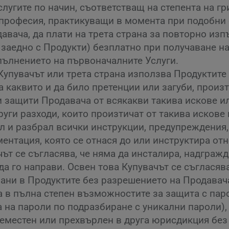
лугите по начин, съответстващ на степента на гр
професия, практикуващи в момента при подобни 
давача, да плати на трета страна за повторно из
заедно с Продукти) безплатно при получаване на
зпълнението на първоначалните Услуги.
Купувачът или трета страна използва Продуктите 
а каквито и да било претенции или загуби, произ
и защити Продавача от всякакви такива искове ил
уги разходи, които произтичат от такива искове 
чел и разбрал всички инструкции, предупреждени
ментация, която се отнася до или инструктира от
ът се съгласява, че няма да инсталира, надгражд
да го направи. Освен това Купувачът се съгласяв
рани в Продуктите без разрешението на Продавач
а в пълна степен възможностите за защита с пар
а на пароли по подразбиране с уникални пароли),
реместен или прехвърлен в друга юрисдикция без