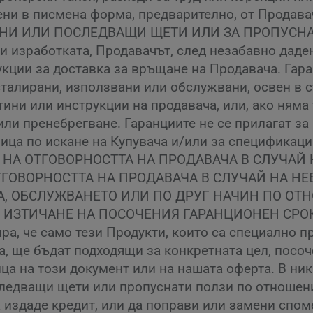
ешени в писмена форма, предварително, от Про
И ИЛИ ПОСЛЕДВАЩИ ЩЕТИ ИЛИ ЗА ПРОПУСНАТИ 
ли изработката, Продавачът, след незабавно даде
укции за доставка за връщане на Продавача. Гар
инсталирани, използвани или обслужвани, освен в
ини или инструкции на продавача, или, ако няма
ли пренебрегване. Гаранциите не се прилагат за 
лица по искане на Купувача и/или за спецификаци
НА ОТГОВОРНОСТТА НА ПРОДАВАЧА В СЛУЧАЙ
ТГОВОРНОСТТА НА ПРОДАВАЧА В СЛУЧАЙ НА НЕ
, ОБСЛУЖВАНЕТО ИЛИ ПО ДРУГ НАЧИН ПО ОТ
Д ИЗТИЧАНЕ НА ПОСОЧЕНИЯ ГАРАНЦИОНЕН СРО
а, че само тези Продукти, които са специално 
а, ще бъдат подходящи за конкретната цел, посоч
ица на този документ или на нашата оферта. В ни
следващи щети или пропуснати ползи по отношен
издаде кредит, или да поправи или замени споме