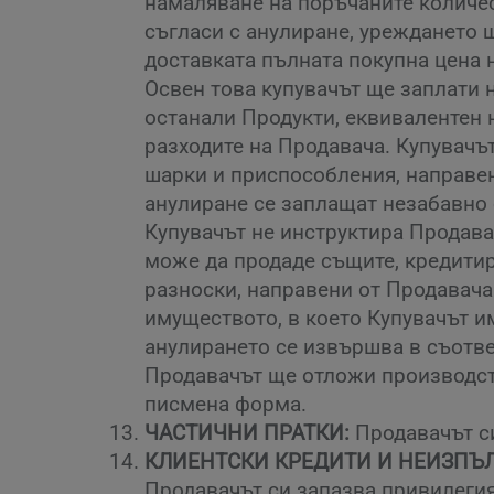
намаляване на поръчаните количес
съгласи с анулиране, уреждането 
доставката пълната покупна цена 
Освен това купувачът ще заплати н
останали Продукти, еквивалентен 
разходите на Продавача. Купувачъ
шарки и приспособления, направен
анулиране се заплащат незабавно с
Купувачът не инструктира Продава
може да продаде същите, кредитир
разноски, направени от Продавач
имуществото, в което Купувачът и
анулирането се извършва в съотве
Продавачът ще отложи производств
писмена форма.
ЧАСТИЧНИ ПРАТКИ:
Продавачът си
КЛИЕНТСКИ КРЕДИТИ И НЕИЗПЪ
Продавачът си запазва привилегия