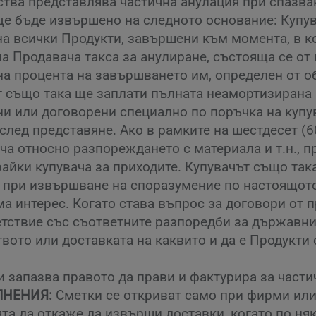
тва представлява частична анулация при спазван
ще бъде извършено на следното основание: Купу
на всички Продукти, завършени към момента, в к
а Продавача такса за анулиране, състояща се от 
на процента на завършването им, определен от о
т също така ще заплати пълната неамортизирана 
и или договорени специално по поръчка на купув
лед представяне. Ако в рамките на шестдесет (6
ча относно разпореждането с материала и т.н., 
айки купувача за приходите. Купувачът също так
а при извършване на споразумение по настоящото
ма интерес. Когато става въпрос за договори от 
тствие със съответните разпоредби за държавни
ото или доставката на каквито и да е Продукти с
 запазва правото да прави и фактурира за части
ЛНЕНИЯ:
Сметки се откриват само при фирми или
та да откаже да извърши доставки, когато по н