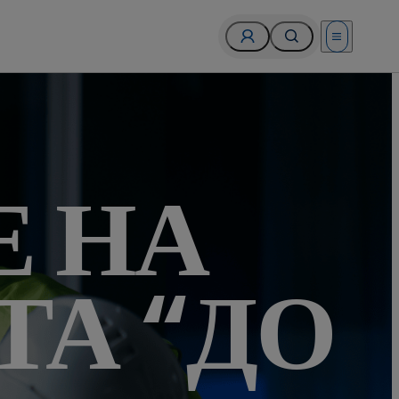
Open menu
Е НА
А “ДО