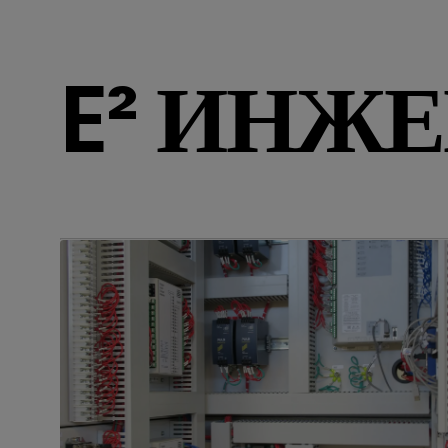
E² ИНЖ