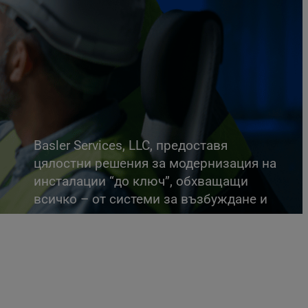
Basler Services, LLC, предоставя
цялостни решения за модернизация на
инсталации “до ключ”, обхващащи
всичко – от системи за възбуждане и
защита до комутационна апаратура
средно напрежение, синхронно
управление на двигатели и
стабилизатори на електроенергийната
система.