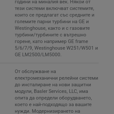
години на миналия век. Някои от
тези системи включват системите,
които се предлагат със средните и
големите парни турбини на GE и
Westinghouse, както и с газовите
турбини/турбините с вътрешно
горене, като например GE frame
5/6/7/9, Westinghouse W251/W501 и
GE LM2500/LM5000.
От обслужване на
електромеханични релейни системи
до инсталиране на нови защитни
модули, Basler Services, LLC, има
опита да определи оборудването,
което е най-подходящо за вашите
нужди. Модернизирането на