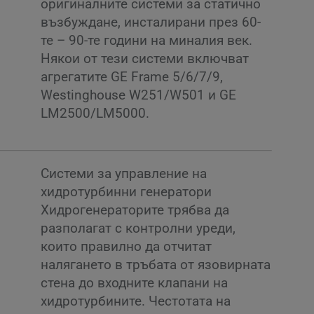
оригиналните системи за статично
възбуждане, инсталирани през 60-
те – 90-те години на миналия век.
Някои от тези системи включват
агрегатите GE Frame 5/6/7/9,
Westinghouse W251/W501 и GE
LM2500/LM5000.
Системи за управление на
хидротурбинни генератори
Хидрогенераторите трябва да
разполагат с контролни уреди,
които правилно да отчитат
налягането в тръбата от язовирната
стена до входните клапани на
хидротурбините. Честотата на