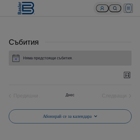
Open 
Събития
Няма предстоящи събития.
Notice
Събития
Съб
Списъ
View
Search
Navi
Събития
Предишни
.
Днес
Следващи
and
Събития
Views
Абонирай се за календара
Navigation