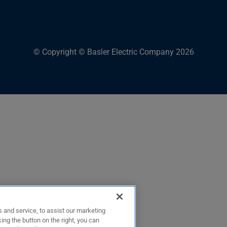
© Copyright © Basler Electric Company 2026
 and service, to assist our marketing
ing the button on the right, you can