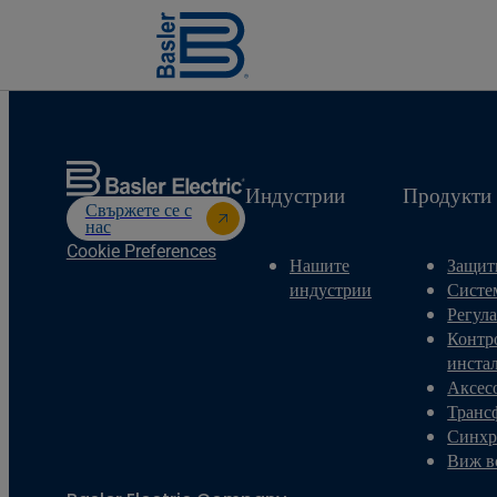
Индустрии
Продукти
Свържете се с
нас
Cookie Preferences
Нашите
Защит
индустрии
Систе
Регул
Контр
инста
Аксес
Транс
Синхр
Виж в