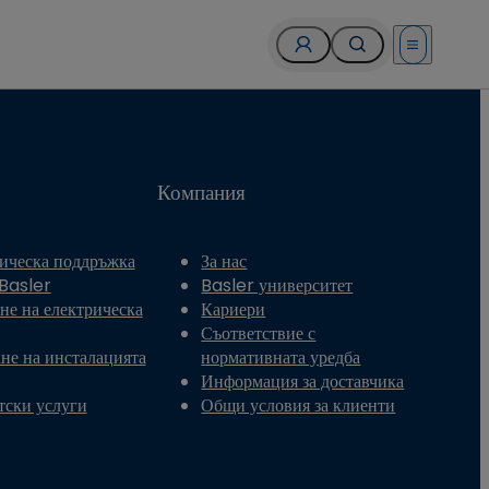
Open menu
Компания
ическа поддръжка
За нас
 Basler
Basler университет
не на електрическа
Кариери
Съответствие с
не на инсталацията
нормативната уредба
Информация за доставчика
тски услуги
Общи условия за клиенти