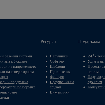
Ресурси
Поддръжка
ни релейни системи
Наръчници
24/7 техн
ми за възбуждане
Софтуер
Услуги на
атори на напрежението
Шаблони
Проектира
оли на генераторната
Приложения
система
лация
брошури
Надгражда
оари и поддръжка
Проучвания на
“до ключ
форматори по поръчка
случаи
Консултан
онизиране
Виж всички
сички