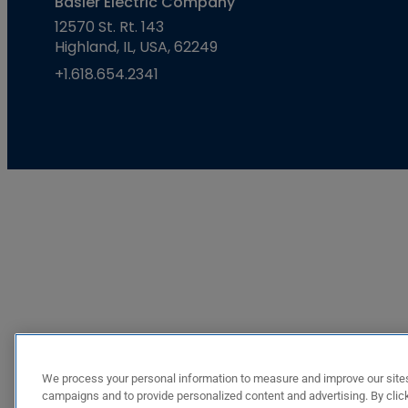
Basler Electric Company
12570 St. Rt. 143
Highland, IL, USA, 62249
+1.618.654.2341
We process your personal information to measure and improve our sites
campaigns and to provide personalized content and advertising. By click