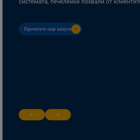
системата, печелейки похвали от клиентит
Прочетете още казуси
Return to previous slide
Jump to next slide