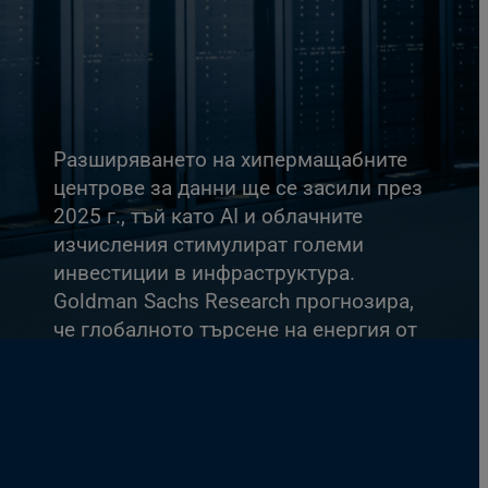
Разширяването на хипермащабните
центрове за данни ще се засили през
2025 г., тъй като AI и облачните
изчисления стимулират големи
инвестиции в инфраструктура.
Goldman Sachs Research прогнозира,
че глобалното търсене на енергия от
центровете за данни ще се увеличи
с
50%
до 2027 г. и
със 165
% до края на
десетилетието. Непрекъснатото
разширяване на центровете за данни и
нарастващите цифрови изисквания