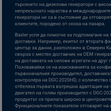
търсенето на дизелови генератори с вис
непрекъснато нараства и международните
генератори не са в състояние да отговоря
клиентите, породено от скока на пазара.
Basler успя да помогне за подпомагане на 
доставки. Например, екипът от втората фа
център за данни, разположен в Северен Ки
свърза с местен доставчик на OEM генера
на доставката на силови агрегати на друг 
Позовавайки се на изискванията за конфи
първоначалния производител, доставчикъ
контролера на DGC-2020HD, с количество о
отбеляза първата вътрешна адаптация на 
двигател на голям производител с DGC-20
продуктът се прилага широко в центровете
Функционалните показатели отговарят на 