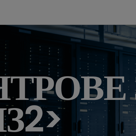
НТРОВЕ 
З2>