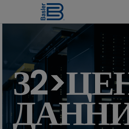
З2>ЦЕ
ДАННИ