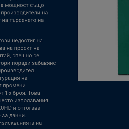
ока мощност също
 производители на
т на търсенето на
този недостиг на
за на проект на
тай, спешно се
тори поради забавяне
производител.
гурация на
т промени
т 15 броя. Това
често използвания
20HD и оттогава
 за данни.
изискванията на