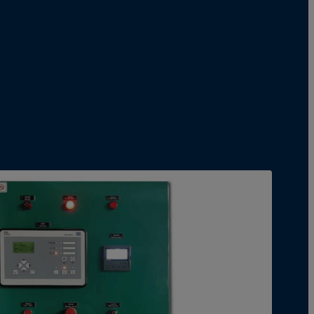
изискват повече мощност. Решенията
за охлаждане и устойчивата енергия
са две от най-големите грижи за тази
индустрия. Тъй като повече
оборудване генерира повече топлина,
традиционните охладителни системи
могат да се разглеждат като
неефективни или скъпи в мащаб.