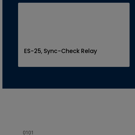
ES-25, Sync-Check Relay
01
01