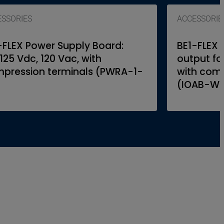
ESSORIES
ACCESSORIE
-FLEX Power Supply Board:
BE1-FLEX I
125 Vdc, 120 Vac, with
output fo
pression terminals (PWRA-1-
with comp
(IOAB-W