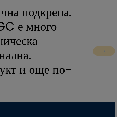
ична подкрепа.
GC е много
ническа
нална.
Jump to 
дукт и още по-