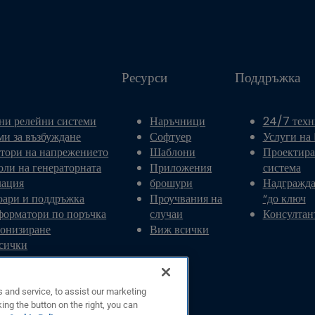
Ресурси
Поддръжка
ни релейни системи
Наръчници
24/7 техн
ми за възбуждане
Софтуер
Услуги на
атори на напрежението
Шаблони
Проектира
оли на генераторната
Приложения
система
лация
брошури
Надгражда
оари и поддръжка
Проучвания на
“до ключ
форматори по поръчка
случаи
Консултан
онизиране
Виж всички
сички
 and service, to assist our marketing
ing the button on the right, you can