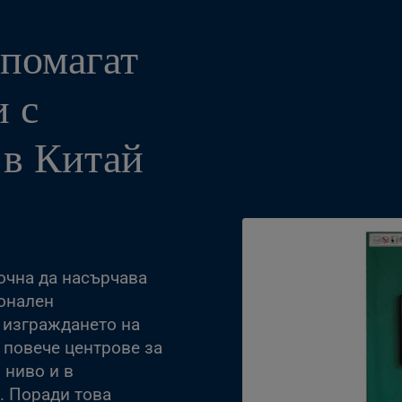
омагат
и с
 в Китай
очна да насърчава
ионален
 изграждането на
и повече центрове за
 ниво и в
. Поради това