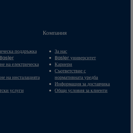
Компания
ическа поддръжка
За нас
 Basler
Basler университет
не на електрическа
Кариери
Съответствие с
не на инсталацията
нормативната уредба
Информация за доставчика
тски услуги
Общи условия за клиенти