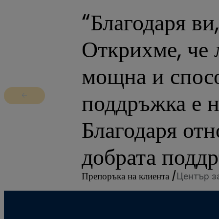
“Благодаря ви
Открихме, че
мощна и спосо
поддръжка е 
Return to previous slide
Благодаря отн
добрата поддр
Препоръка на клиента /
Център з