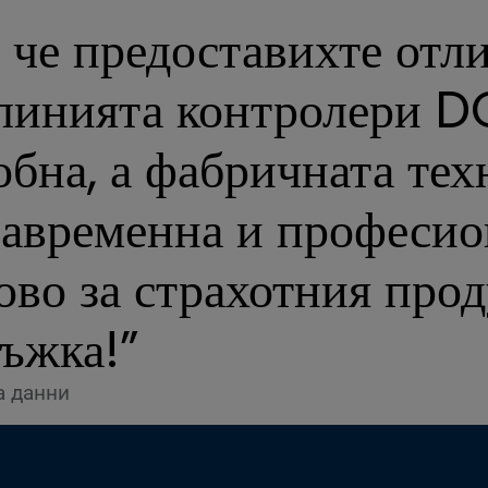
, че предоставихте отл
 линията контролери D
бна, а фабричната тех
навременна и професио
ово за страхотния про
ъжка!”
а данни