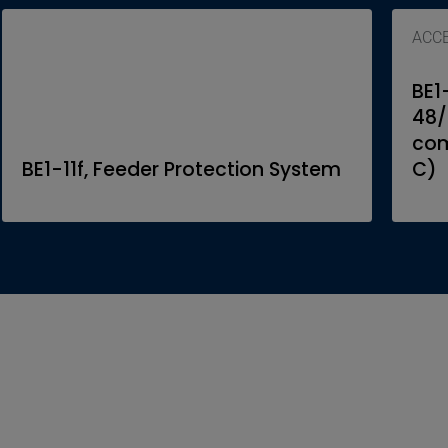
ACC
BE1
48/
com
BE1-11f, Feeder Protection System
C)