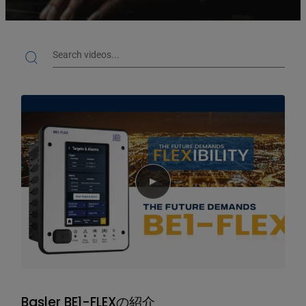
Search
Search videos
Play video
Basler BE1-FLEXの紹介