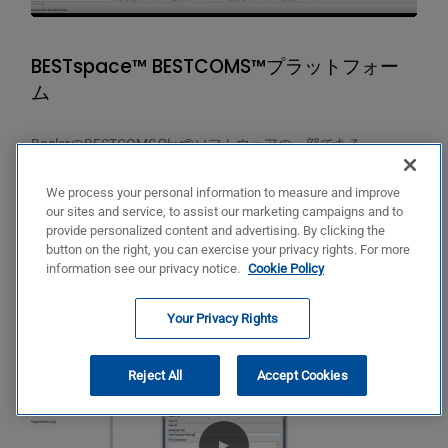
BESTspace™ BESTCOMS™プラットフォー
ム
BaslerのBESTCOMS
Plus
®ソフトウェアの一部である
BESTspace™ツールは、さまざまなBasler製品の設定、試運
転、監視に使用されます
We process your personal information to measure and improve
our sites and service, to assist our marketing campaigns and to
BESTspace™では、シングルまたはデュアルスクリーンビュー
provide personalized content and advertising. By clicking the
用に独自のパーソナライズされたコンピューター画面レイア
button on the right, you can exercise your privacy rights. For more
ウトを作成し、試運転プロセスを簡素化することができま
information see our privacy notice.
Cookie Policy
す。
Your Privacy Rights
Reject All
Accept Cookies