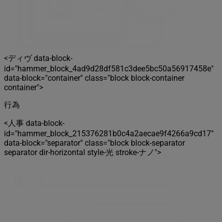
<ディヴ data-block-
id="hammer_block_4ad9d28df581c3dee5bc50a56917458e"
data-block="container" class="block block-container
container">
行為
<人事 data-block-
id="hammer_block_215376281b0c4a2aecae9f4266a9cd17"
data-block="separator" class="block block-separator
separator dir-horizontal style-光 stroke-ナノ">