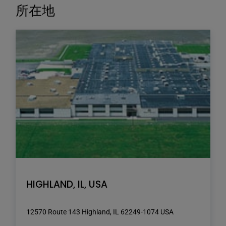
トリックの取締役会副会長兼最高経営責任者に昇格。
ムコントローラにシームレスな125V I/Oを提供し、高
所在地
価な外部リレーやデバイスを使用せずに、大規模で複
BE1-11d直流電源保護システムは2019年に市場に登場
雑なロジックスキームを実現します。
した。
Return to previous slide
Jump to next slide
Return to previous slide
Jump to next slide
HIGHLAND, IL, USA
12570 Route 143 Highland, IL 62249-1074 USA