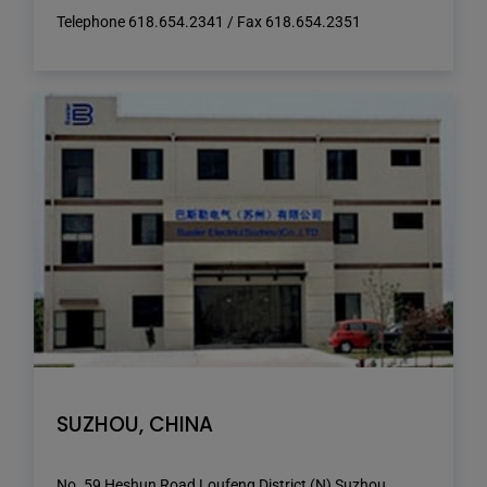
Telephone 618.654.2341 / Fax 618.654.2351
SUZHOU, CHINA
No. 59 Heshun Road Loufeng District (N) Suzhou