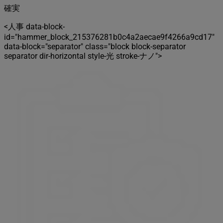
確実
<人事 data-block-
id="hammer_block_215376281b0c4a2aecae9f4266a9cd17"
data-block="separator" class="block block-separator
separator dir-horizontal style-光 stroke-ナノ">