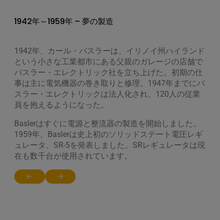
1942年～1959年 – 夢の製造
1960-1979年 – 未来を守るために
1980-1999 – 新しい世代
2000-2010 – グローバル化
2010-2019
2020-2025年 – 未来へ
1942年、カール・バスラーは、イリノイ州ハイランド
Basler Electricは、石油探査および掘削業界向けに初の
1984年、William L. BaslerがBasler Electricの取締役会
2000年代には、国際的な事業が拡大しました。2004
Baslerは、高性能DECS-250を発表しました：マイクロ
私たちは2020年にDECS-450を開発しました。DECS-
という小さな工業都市にある父親のガレージの店舗で
ソリッドステート保護リレーを設計、販売。クラス2
長兼CEOに就任。
年、Baslerは中国の蘇州に販売・技術拠点を開設しま
プロセッサベースの次世代電圧レギュレータです。
450はマイクロプロセッサーを搭載した高性能で信頼
バスラー・エレクトリック社を立ち上げた。初期の仕
変圧器の製造も開始。
した。ECS2100が加わったことで、Baslerは大規模な
性の高い励磁制御装置であり、正負両励磁システムに
テキサス州テイラーに新工場を開設し、高度な保護、
その後、Baslerは、ユーティリティレベルの発電設備
事は主に電気機器の巻き取りと修理。1947年までにバ
加振システムにも対応できるようになりました。
対応します。
1974年、Basler Electricは、大規模発電を制御するた
制御、調整製品を製造。
の性能と信頼性を高めるデジタル励磁制御システム
スラー・エレクトリックは法人化され、120人の従業
めの初の静的励磁システムを開発しました。溶接ラミ
2004年、Baslerは、高速インターネット接続へのニー
DECS-2100を発表しました。
2021年、当社は革新的な保護・自動化・制御システム
員を抱えるようになった。
1990年、メキシコのピエドラス・ネグラスに新工場を
ネーションによるボビン巻線、スプレー含浸、ベース
ズの高まりに対応するデータセンターなどの高性能低
BE1-FLEXを発表しました。BE1-FLEXは、利用可能な
開設し、変圧器の製造能力を拡大。
2015年、Baslerはデータセンターの需要に応え続け、
Baslerはすぐに電源と整流器の製造を開始しました。
プレート構造の導入により、クラス2変圧器の設計に
電圧アプリケーションをサポートするため、BE1-700
機能を自由に組み合わせて構成できるため、幅広いア
ESシリーズ保護リレーをリリースしました。この製品
1959年、Baslerは史上初のソリッドステート電圧レギ
革命をもたらした。
保護リレーの最初のバージョンを発売しました。
プリケーションをカバーすることができ、所有コスト
1990年代には、Basler初のDECS（デジタル励磁制御
は、低価格の機器では通常見られない多くのハイエン
ュレータ、SR-5を発表しました。SRレギュレータは現
を削減し、運用を簡素化します。
システム）シリーズ、BE1数値式多機能保護リレーシ
BESTCOMS
ド機能を備えています。
Plus
®は、電力機器におけるグラフィカル
在も数千台が使用されています。
Return to previous slide
Jump to next slide
ステム、1997年には初のマイクロプロセッサベースの
なロジックと設定を先導した。最初のリリースは2006
2025年、Baslerは2つの新製品を発表した。BESTdata
多機能ジェネセットコントローラDGC-2000を発表し
2017年、BaslerはE2 Power Systemsを買収し、エンジ
年。
ソフトウェアとCEM-125です。BESTdataは、複雑な
Return to previous slide
Jump to next slide
ました。
ニアリング設計とターンキー設置サービスを開始し
電力系統を解析するための強力なソリューションを導
た。
入することで、これまでの常識に挑戦します。
Return to previous slide
Jump to next slide
Return to previous slide
Jump to next slide
グレッグ・バスラーは2018年1月、バスラー・エレク
CEM-125接点拡張モジュールは、Baslerの励磁システ