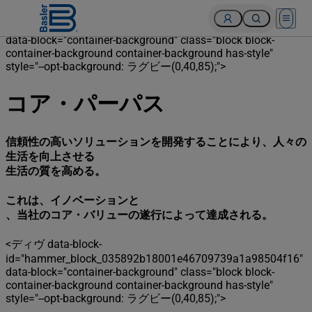
<ディヴ data-block-
Open 
id="hammer_block_1c6a10bcdf97a5e9e2bef3de0bd9911b"
data-block="container-background" class="block block-
container-background container-background has-style"
style="--opt-background: ラグビー(0,40,85);">
high-voltage power lines. high voltage electric transmission
tower at sunset.
コア・パーパス
信頼性の高いソリューションを開発することにより、人々の
生活を向上させる
生活の質を高める。
これは、イノベーションと
、当社のコア・バリューの遂行によって達成される。
<ディヴ data-block-
id="hammer_block_035892b18001e46709739a1a98504f16"
data-block="container-background" class="block block-
container-background container-background has-style"
style="--opt-background: ラグビー(0,40,85);">