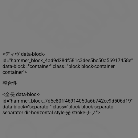
<ディヴ data-block-
id="hammer_block_4ad9d28df581c3dee5bc50a56917458e"
data-block="container" class="block block-container
container">
整合性
<全長 data-block-
id="hammer_block_7d5e80ff46914050a6b742cc9d506d19"
data-block="separator" class="block block-separator
separator dir-horizontal style-光 stroke-ナノ">