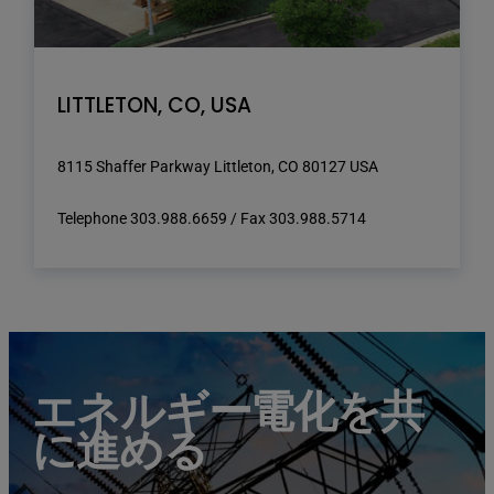
LITTLETON, CO, USA
8115 Shaffer Parkway Littleton, CO 80127 USA
Telephone 303.988.6659 / Fax 303.988.5714
high voltage post.High-voltage tower sky background.
エネルギー電化を共
に進める