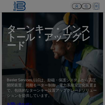
Open 
ターンキー・インス
トール・アップグレ
ード
Basler Services, LLCは、励磁・保護システムから高圧
開閉装置、同期モーター制御、電力系統安定化装置ま
で、包括的なターンキー設置アップグレードソリュー
ションを提供しています。
お問い合わせ