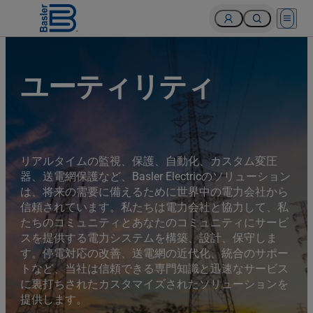
Open 
ユーティリティ
リアルタイムの監視、保護、自動化、カスタム変圧
器、送電網保護など、Basler Electricのソリューション
は、将来の需要に備えるために世界中の電力会社から
信頼されています。私たちは電力会社と協力して、私
たちのコミュニティとあなたのコミュニティにサービ
スを提供する電力システムを構築、設計、保守しま
す。停電対応の改善、送電網の近代化、統合のサポー
トなど、当社は信頼できる専門知識と迅速なサービス
に裏打ちされたカスタマイズされたソリューションを
提供します。