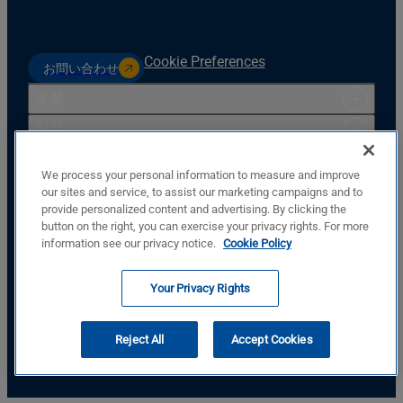
Cookie Preferences
お問い合わせ
産業
製品
リソース
We process your personal information to measure and improve
サポート
our sites and service, to assist our marketing campaigns and to
provide personalized content and advertising. By clicking the
会社
button on the right, you can exercise your privacy rights. For more
Basler Electric Company
information see our privacy notice.
Cookie Policy
12570 St. Rt. 143
Highland, IL, USA, 62249
Your Privacy Rights
+1.618.654.2341
私たちに従ってください
Reject All
Accept Cookies
© Copyright © Basler Electric Company 2026