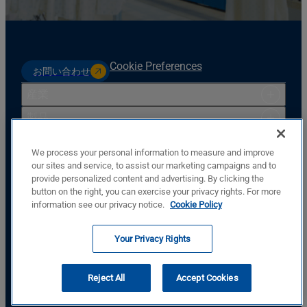
Cookie Preferences
お問い合わせ
産業
製品
リソース
We process your personal information to measure and improve
サポート
our sites and service, to assist our marketing campaigns and to
provide personalized content and advertising. By clicking the
会社
button on the right, you can exercise your privacy rights. For more
Basler Electric Company
information see our privacy notice.
Cookie Policy
12570 St. Rt. 143
Highland, IL, USA, 62249
Your Privacy Rights
+1.618.654.2341
私たちに従ってください
Reject All
Accept Cookies
© Copyright © Basler Electric Company 2026