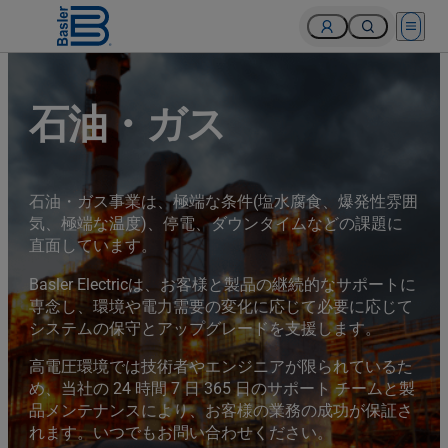
Open 
石油・ガス
石油・ガス事業は、極端な条件(塩水腐食、爆発性雰囲
気、極端な温度)、停電、ダウンタイムなどの課題に
直面しています。
Basler Electricは、お客様と製品の継続的なサポートに
専念し、環境や電力需要の変化に応じて必要に応じて
システムの保守とアップグレードを支援します。
高電圧環境では技術者やエンジニアが限られているた
め、当社の 24 時間 7 日 365 日のサポート チームと製
品メンテナンスにより、お客様の業務の成功が保証さ
れます。いつでもお問い合わせください。