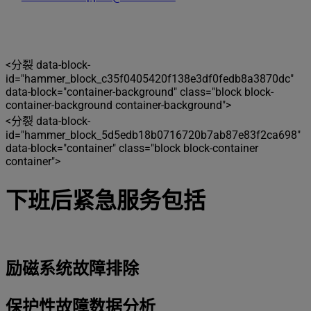
<分裂 data-block-
id="hammer_block_c35f0405420f138e3df0fedb8a3870dc"
data-block="container-background" class="block block-
container-background container-background">
<分裂 data-block-
id="hammer_block_5d5edb18b0716720b7ab87e83f2ca698"
data-block="container" class="block block-container
container">
下班后紧急服务包括
励磁系统故障排除
保护性故障数据分析