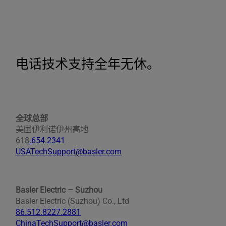
电话技术支持全年无休。
全球总部
美国伊利诺伊州高地
618
.654.2341
USATechSupport@basler.com
Basler Electric – Suzhou
Basler Electric (Suzhou) Co., Ltd
86.512.8227.2881
ChinaTechSupport@basler.com