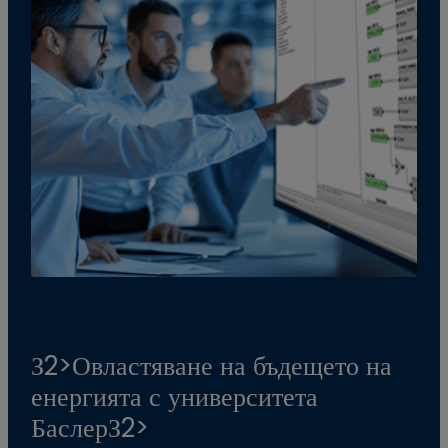
З2>Овластяване на бъдещето на
енергията с университета
БаслерЗ2>