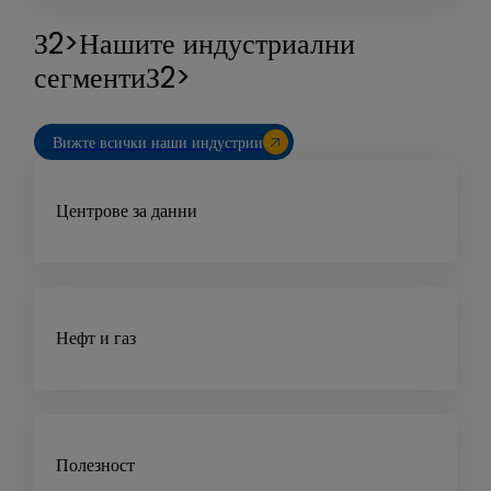
З2>Нашите индустриални
сегментиЗ2>
Вижте всички наши индустрии
Центрове за данни
Нефт и газ
Полезност