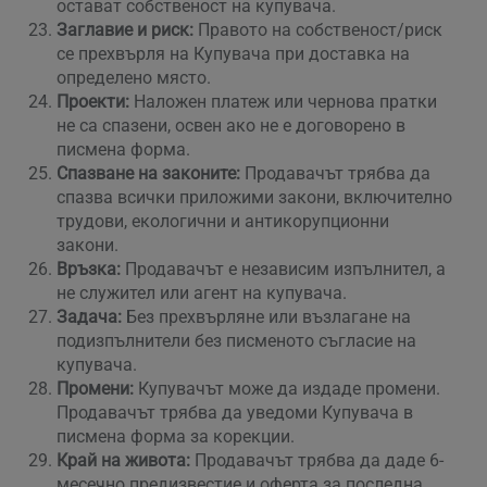
остават собственост на купувача.
Заглавие и риск:
Правото на собственост/риск
се прехвърля на Купувача при доставка на
определено място.
Проекти:
Наложен платеж или чернова пратки
не са спазени, освен ако не е договорено в
писмена форма.
Спазване на законите:
Продавачът трябва да
спазва всички приложими закони, включително
трудови, екологични и антикорупционни
закони.
Връзка:
Продавачът е независим изпълнител, а
не служител или агент на купувача.
Задача:
Без прехвърляне или възлагане на
подизпълнители без писменото съгласие на
купувача.
Промени:
Купувачът може да издаде промени.
Продавачът трябва да уведоми Купувача в
писмена форма за корекции.
Край на живота:
Продавачът трябва да даде 6-
месечно предизвестие и оферта за последна