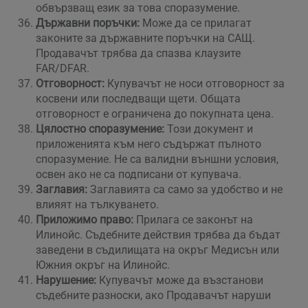
обвързващ език за това споразумение.
Държавни поръчки:
Може да се прилагат
законите за държавните поръчки на САЩ.
Продавачът трябва да спазва клаузите
FAR/DFAR.
Отговорност:
Купувачът не носи отговорност за
косвени или последващи щети. Общата
отговорност е ограничена до покупната цена.
Цялостно споразумение:
Този документ и
приложенията към него съдържат пълното
споразумение. Не са валидни външни условия,
освен ако не са подписани от купувача.
Заглавия:
Заглавията са само за удобство и не
влияят на тълкуването.
Приложимо право:
Прилага се законът на
Илинойс. Съдебните действия трябва да бъдат
заведени в съдилищата на окръг Медисън или
Южния окръг на Илинойс.
Нарушение:
Купувачът може да възстанови
съдебните разноски, ако Продавачът наруши