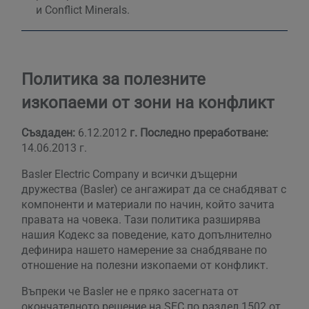
и Conflict Minerals.
Политика за полезните
изкопаеми от зони на конфликт
Създаден:
6.12.2012
г. Последно преработване:
14.06.2013 г.
Basler Electric Company и всички дъщерни
дружества (Basler) се ангажират да се снабдяват с
компоненти и материали по начин, който зачита
правата на човека. Тази политика разширява
нашия Кодекс за поведение, като допълнително
дефинира нашето намерение за снабдяване по
отношение на полезни изкопаеми от конфликт.
Въпреки че Basler не е пряко засегната от
окончателното решение на SEC по раздел 1502 от