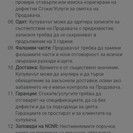
провери, отхвърли или изиска коригиране на
дефектни Стоки/Услуги за сметка на
Продавача.
Одит:
Купувачът може да одитира записите за
съответствие на Продавача с предизвестие;
записите трябва да се съхраняват в
продължение на 3 години.
Фалшиви части:
Продавачът трябва да замени
фалшивите части и носи отговорност за всички
свързани разходи и щети.
Доставка:
Времето е от съществено значение.
Купувачът може да анулира и да търси
обезщетение за закъснели доставки, освен ако
забавянето не е извън контрола на Продавача.
Гаранции:
Стоките/услугите трябва да
отговарят на спецификациите, да са без
дефекти и да са подходящи за целта.
Гаранциите се простират и за клиентите на
купувача.
Заповеди на NCNR:
Неотменяемите поръчки,
които не подлежат на връщане, обвързват