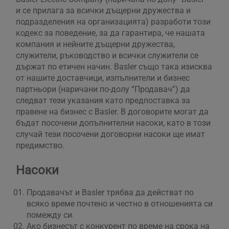
и се прилага за всички дъщерни дружества и
подразделения на организацията) разработи този
кодекс за поведение, за да гарантира, че нашата
компания и нейните дъщерни дружества,
служители, ръководство и всички служители се
държат по етичен начин. Basler също така изисква
от нашите доставчици, изпълнители и бизнес
партньори (наричани по-долу “Продавач”) да
следват тези указания като предпоставка за
правене на бизнес с Basler. В договорите могат да
бъдат посочени допълнителни насоки, като в този
случай тези посочени договорни насоки ще имат
предимство.
Насоки
Продавачът и Basler трябва да действат по
всяко време почтено и честно в отношенията си
помежду си.
Ако бизнесът с конкурент по време на срока на