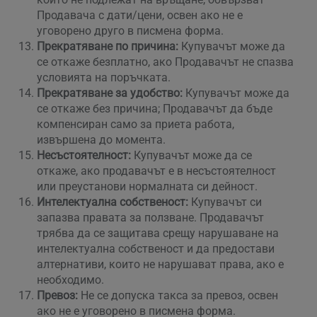
Продавача с дати/цени, освен ако не е
уговорено друго в писмена форма.
Прекратяване по причина:
Купувачът може да
се откаже безплатно, ако Продавачът не спазва
условията на поръчката.
Прекратяване за удобство:
Купувачът може да
се откаже без причина; Продавачът да бъде
компенсиран само за приета работа,
извършена до момента.
Несъстоятелност:
Купувачът може да се
откаже, ако продавачът е в несъстоятелност
или преустанови нормалната си дейност.
Интелектуална собственост:
Купувачът си
запазва правата за ползване. Продавачът
трябва да се защитава срещу нарушаване на
интелектуална собственост и да предостави
алтернативи, които не нарушават права, ако е
необходимо.
Превоз:
Не се допуска такса за превоз, освен
ако не е уговорено в писмена форма.