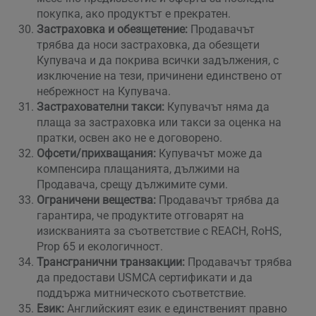
покупка, ако продуктът е прекратен.
Застраховка и обезщетение:
Продавачът
трябва да носи застраховка, да обезщети
Купувача и да покрива всички задължения, с
изключение на тези, причинени единствено от
небрежност на Купувача.
Застрахователни такси:
Купувачът няма да
плаща за застраховка или такси за оценка на
пратки, освен ако не е договорено.
Офсети/прихващания:
Купувачът може да
компенсира плащанията, дължими на
Продавача, срещу дължимите суми.
Ограничени вещества:
Продавачът трябва да
гарантира, че продуктите отговарят на
изискванията за съответствие с REACH, RoHS,
Prop 65 и екологичност.
Трансгранични транзакции:
Продавачът трябва
да предостави USMCA сертификати и да
поддържа митническото съответствие.
Език:
Английският език е единственият правно