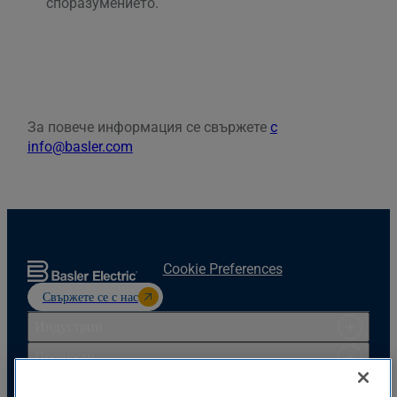
споразумението.
За повече информация се свържете
с
info@basler.com
Cookie Preferences
Свържете се с нас
Индустрии
Продукти
Ресурси