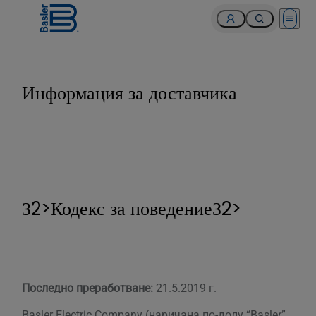
Open 
Информация за доставчика
З2>Кодекс за поведениеЗ2>
Последно преработване:
21.5.2019 г.
Basler Electric Company (наричана по-долу “Basler”