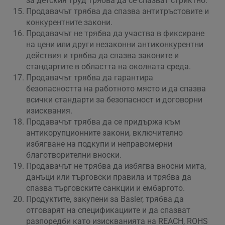
за детския труд трябва да се спазват стриктно.
Продавачът трябва да спазва антитръстовите и
конкурентните закони.
Продавачът не трябва да участва в фиксиране
на цени или други незаконни антиконкурентни
действия и трябва да спазва законите и
стандартите в областта на околната среда.
Продавачът трябва да гарантира
безопасността на работното място и да спазва
всички стандарти за безопасност и договорни
изисквания.
Продавачът трябва да се придържа към
антикорупционните закони, включително
избягване на подкупи и неправомерни
благотворителни вноски.
Продавачът не трябва да избягва вносни мита,
данъци или търговски правила и трябва да
спазва търговските санкции и ембаргото.
Продуктите, закупени за Basler, трябва да
отговарят на спецификациите и да спазват
разпоредби като изискванията на REACH, ROHS