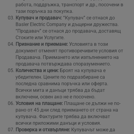
работа, поддръжка, транспорт и др., посочени в
тази поръчка за покупка.
Купувач и продавач:
“Купувач” се отнася до
Basler Electric Company и дъщерни дружества.
“Продавач” се отнася до продавача, доставящ
Стоките или Услугите.
Признание и приемане:
Условията в този
документ отменят противоречивите условия от
Продавача. Приемането или изпълнението на
продавача потвърждава споразумението.
Количества и цени:
Броят на купувача е
убедителен. Цените по подразбиране са
последна сравнима поръчка или оферта.
Всички мита и данъци трябва да бъдат
включени, освен ако не е посочено.
Условия на плащане:
Плащане се дължи не по-
рано от 45 дни след приемането от страна на
купувача. Фактурите трябва да включват
всички приложими данъци и условия.
Проверка и отхвърляне:
Купувачът може да