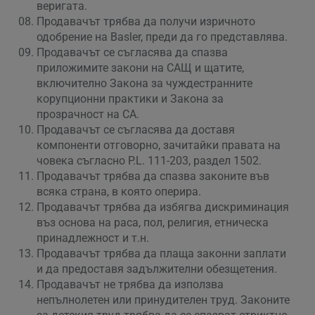
веригата.
Продавачът трябва да получи изричното
одобрение на Basler, преди да го представлява.
Продавачът се съгласява да спазва
приложимите закони на САЩ и щатите,
включително Закона за чуждестранните
корупционни практики и Закона за
прозрачност на CA.
Продавачът се съгласява да доставя
компоненти отговорно, зачитайки правата на
човека съгласно P.L. 111-203, раздел 1502.
Продавачът трябва да спазва законите във
всяка страна, в която оперира.
Продавачът трябва да избягва дискриминация
въз основа на раса, пол, религия, етническа
принадлежност и т.н.
Продавачът трябва да плаща законни заплати
и да предоставя задължителни обезщетения.
Продавачът не трябва да използва
непълнолетен или принудителен труд. Законите