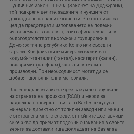
Публичния закон 111-203 (Законът на Дод-Франк),
той подкрепя целите, задачите и нуждите от
докладване на нашите клиенти. Законът има за
цел да предотврати използването на полезни
изкопаеми от конфликт, които финансират или
облагодетелстват въоръжени групировки в
Демократична република Конго или съседни
страни. Конфликтните минерали включват
колумбит-танталит (тантал), каситерит (калай),
волфрамит (волфрам), злато или техните
производни. При необходимост могат да се
добавят допълнителни материали.
Basler подкрепя закона чрез разумно проучване
на страната на произход (RCOI) и мерки за
надлежна проверка. Тъй като Basler не купува
минерали директно от топилни заводи или мини и
е отстранена много слоеве, от нейните доставчици
се очаква да приемат подобни очаквания в своите
вериги за доставки и да докладват на Basler за