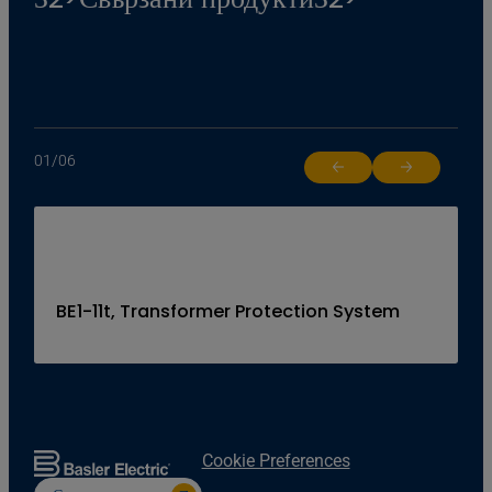
01
/
06
Return to previous slide
Jump to next 
BE1-11t, Transformer Protection System
Cookie Preferences