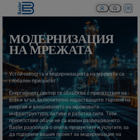
Open 
МОДЕРНИЗАЦИЯ
НА МРЕЖАТА
Устойчивостта и модернизацията на мрежата са
глобален приоритет.
Енергийният сектор се сблъсква с препятствия на
всеки ъгъл, включително нарастващото търсене на
енергия и влошаването на мрежовата
инфраструктура, активи и работна сила. Тези
препятствия обаче не са извън разрешаването.
Basler разполага с опита, продуктите и услугите, за
да подкрепи вашия проект за модернизация на