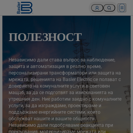
Open 
ПОЛЕЗНОСТ
Независимо дали става въпрос за наблюдение,
защита и автоматизация в реално време,
персонализирани трансформатори или защита на
мрежата, решенията на Basler Electric се ползват с
доверието на комуналните услуги в световен
мащаб, за да се подготвят за изискванията на
утрешния ден. Ние работим заедно с комуналните
услуги, за да изграждаме, проектираме и
поддържаме енергийните системи, които
обслужват нашите и вашите общности.
Независимо дали подобряваме реакцията при
прекъсвания, модернизираме мрежата или