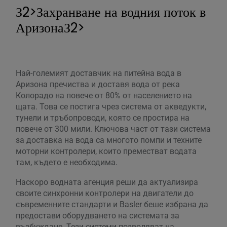
З2>Захранване на водния поток в
АризонаЗ2>
Най-големият доставчик на питейна вода в
Аризона пречиства и доставя вода от река
Колорадо на повече от 80% от населението на
щата. Това се постига чрез система от акведукти,
тунели и тръбопроводи, която се простира на
повече от 300 мили. Ключова част от тази система
за доставка на вода са многото помпи и техните
моторни контролери, които преместват водата
там, където е необходима.
Наскоро водната агенция реши да актуализира
своите синхронни контролери на двигатели до
съвременните стандарти и Basler беше избрана да
предостави оборудването на системата за
възбуждане. Тези системи позволяват на