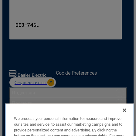
BE3-74SL
Cookie Preferences
Свържете се с нас
Индустрии
Продукти
Ресурси
We process your personal information to measure and improve
Поддръжка
our sites and service, to assist our marketing campaigns and to
provide personalized content and advertising. By clicking the
Компания
button on the right, you can exercise your privacy rights. For more