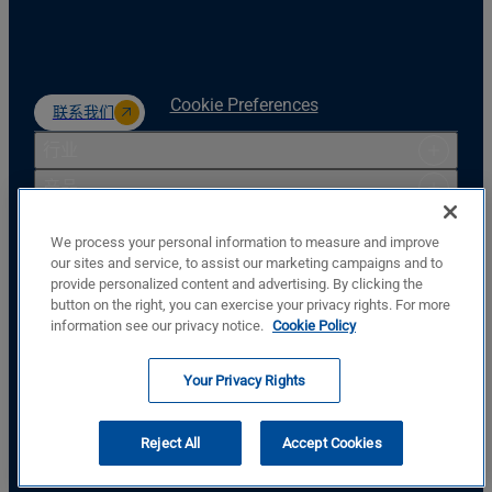
Cookie Preferences
联系我们
行业
产品
资源
We process your personal information to measure and improve
支持
our sites and service, to assist our marketing campaigns and to
provide personalized content and advertising. By clicking the
公司
button on the right, you can exercise your privacy rights. For more
Basler Electric Company
information see our privacy notice.
Cookie Policy
12570 St. Rt. 143
Highland, IL, USA, 62249
Your Privacy Rights
+1.618.654.2341
跟着我们
Reject All
Accept Cookies
© Copyright © Basler Electric Company 2026