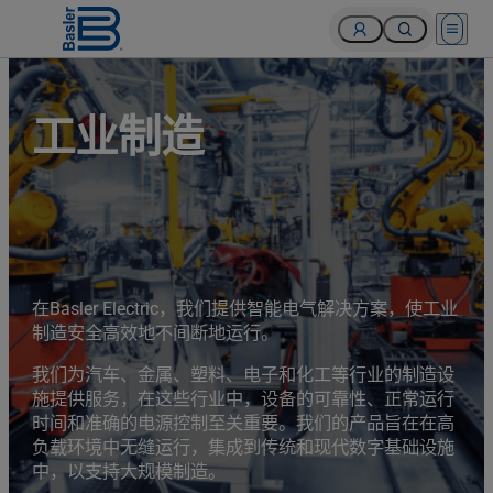
Open 
工业制造
在Basler Electric，我们提供智能电气解决方案，使工业
制造安全高效地不间断地运行。
我们为汽车、金属、塑料、电子和化工等行业的制造设
施提供服务，在这些行业中，设备的可靠性、正常运行
时间和准确的电源控制至关重要。我们的产品旨在在高
负载环境中无缝运行，集成到传统和现代数字基础设施
中，以支持大规模制造。