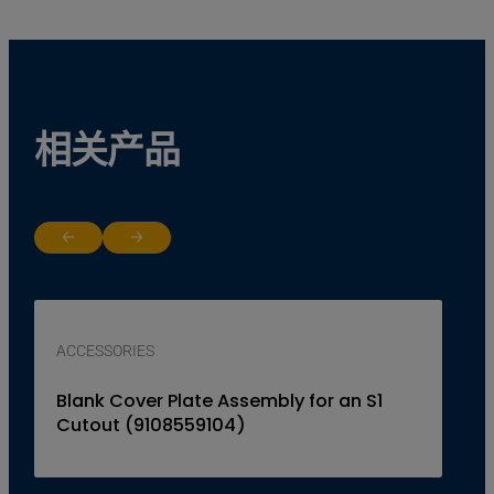
相关产品
Return to previous slide
Jump to next slide
ACCESSORIES
Blank Cover Plate Assembly for an S1
Cutout (9108559104)