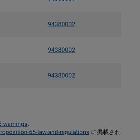
94380002
94380002
94380002
5-warnings
.
roposition-65-law-and-regulations
に掲載され