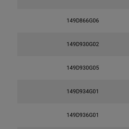
149D866G06
149D930G02
149D930G05
149D934G01
149D936G01