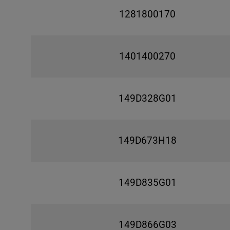
1281800170
1401400270
149D328G01
149D673H18
149D835G01
149D866G03