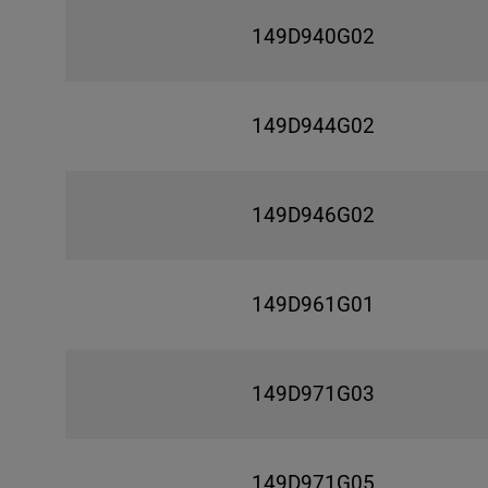
149D940G02
149D944G02
149D946G02
149D961G01
149D971G03
149D971G05