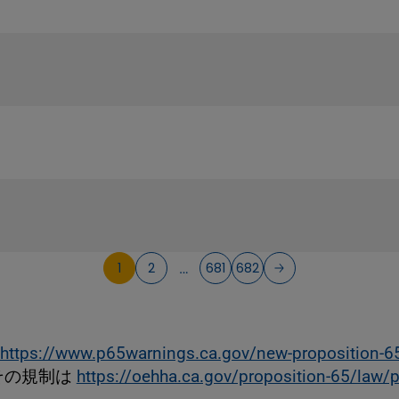
1
2
681
682
…
https://www.p65warnings.ca.gov/new-proposition-6
その規制は
https://oehha.ca.gov/proposition-65/law/p