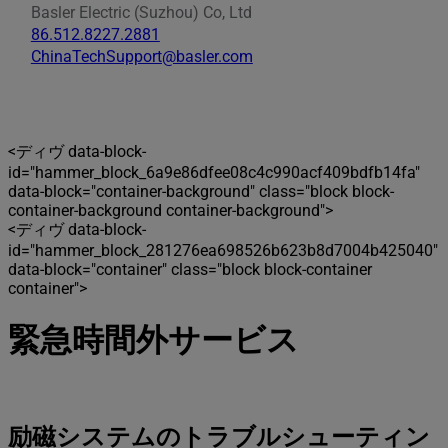
Basler Electric (Suzhou) Co, Ltd
86.512.8227.2881
ChinaTechSupport@basler.com
<ディヴ data-block-
id="hammer_block_6a9e86dfee08c4c990acf409bdfb14fa"
data-block="container-background" class="block block-
container-background container-background">
<ディヴ data-block-
id="hammer_block_281276ea698526b623b8d7004b425040"
data-block="container" class="block block-container
container">
緊急時間外サービス
励磁システムのトラブルシューティン