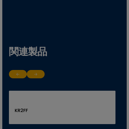
関連製品
Return to previous slide
Jump to next slide
KR2FF