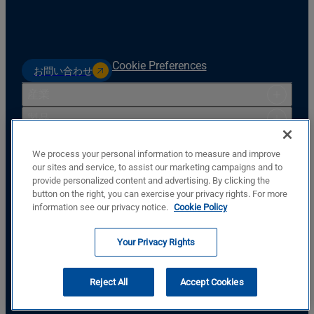
Cookie Preferences
お問い合わせ
産業
製品
リソース
We process your personal information to measure and improve
サポート
our sites and service, to assist our marketing campaigns and to
provide personalized content and advertising. By clicking the
会社
button on the right, you can exercise your privacy rights. For more
Basler Electric Company
information see our privacy notice.
Cookie Policy
12570 St. Rt. 143
Highland, IL, USA, 62249
Your Privacy Rights
+1.618.654.2341
私たちに従ってください
Reject All
Accept Cookies
© Copyright © Basler Electric Company 2026