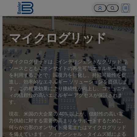
Open 
マイクログリッド
マイクログリッドは、インテリジェントなグリッド リ
ソースとともにオンサイトの再生可能エネルギー発電
を利用することで、回復力を強化し、持続可能性を促
進し、効率的なエネルギー ソリューションを提供しま
す。この相乗効果により接続性が向上し、コミュニテ
ィの信頼性の高いエネルギー アクセスが保証されま
す。
現在、米国の大企業の 40% 以上が、信頼性の高い電
力供給に対する需要の高まりをサポートするために、
何らかの形のオンサイト発電またはマイクログリッド
を備えています。フィナンシャル・タイムズ紙による