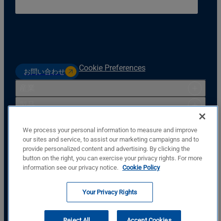
Cookie Preferences
お問い合わせ
産業
製品
リソース
We process your personal information to measure and improve
サポート
our sites and service, to assist our marketing campaigns and to
provide personalized content and advertising. By clicking the
会社
button on the right, you can exercise your privacy rights. For more
Basler Electric Company
information see our privacy notice.
Cookie Policy
12570 St. Rt. 143
Highland, IL, USA, 62249
Your Privacy Rights
+1.618.654.2341
私たちに従ってください
Reject All
Accept Cookies