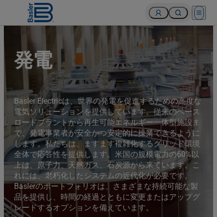
Open 
Turbines of hydroelectricity power station generators inside
the Hoover Dam fuel and power generation plant, Arizona,
Nevada, USA.
発電
Basler Electricは、世界の発電を促進するための高度な
電気ソリューションを提供しています。従来のベース
ロードプラントから再生可能エネルギー一体型施設ま
で、発電事業者が安全かつ安定的に操業できるように
します。私たちは、ますます複雑化するグリッド環境
全体で応答性を提供します。米国の規模電力の60%以
上は、原子力、天然ガス、石炭源から来ています。こ
れには、老朽化したシステムの近代化が必要です。
Baslerのポートフォリオは、さまざまな持続可能な製
品を提供し、時間の経過とともに変更またはアップグ
レードするオプションを備えています。