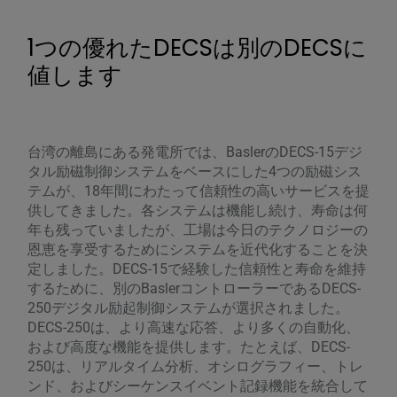
1つの優れたDECSは別のDECSに
値します
台湾の離島にある発電所では、BaslerのDECS-15デジ
タル励磁制御システムをベースにした4つの励磁シス
テムが、18年間にわたって信頼性の高いサービスを提
供してきました。各システムは機能し続け、寿命は何
年も残っていましたが、工場は今日のテクノロジーの
恩恵を享受するためにシステムを近代化することを決
定しました。DECS-15で経験した信頼性と寿命を維持
するために、別のBaslerコントローラーであるDECS-
250デジタル励起制御システムが選択されました。
DECS-250は、より高速な応答、より多くの自動化、
および高度な機能を提供します。たとえば、DECS-
250は、リアルタイム分析、オシログラフィー、トレ
ンド、およびシーケンスイベント記録機能を統合して