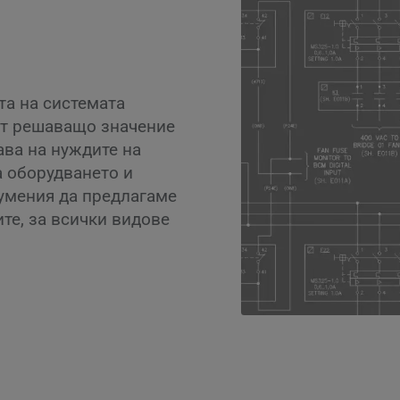
а на системата
От решаващо значение
ава на нуждите на
а оборудването и
 умения да предлагаме
те, за всички видове