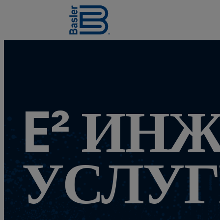
E² ИН
УСЛУ