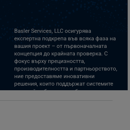
Basler Services, LLC осигурява
експертна подкрепа във всяка фаза на
вашия проект – от първоначалната
концепция до крайната проверка. С
фокус върху прецизността,
производителността и партньорството,
ние предоставяме иновативни
решения, които поддържат системите
ви в най-добрата им работа.
Свържете се с нас