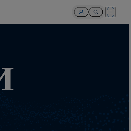
Open menu
И