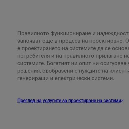
Правилното функциониране и надеждностт
започват още в процеса на проектиране. 
е проектирането на системите да се основ
потребителя и на правилното прилагане н
системите. Богатият ни опит ни осигурява
решения, съобразени с нуждите на клиенти
генериращи и електрически системи.
Преглед на услугите за проектиране на системи