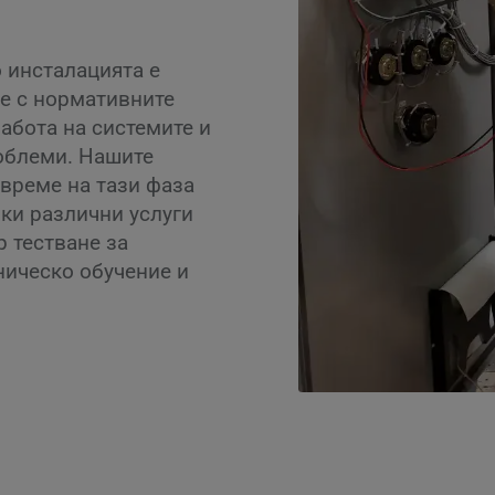
о инсталацията е
е с нормативните
абота на системите и
облеми. Нашите
 време на тази фаза
чки различни услуги
р тестване за
ническо обучение и