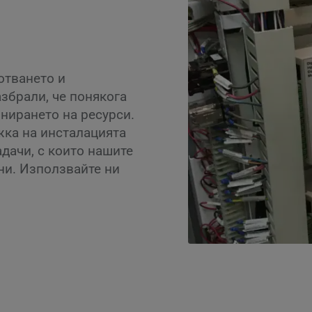
отването и
збрали, че понякога
нирането на ресурси.
жка на инсталацията
адачи, с които нашите
ни. Използвайте ни