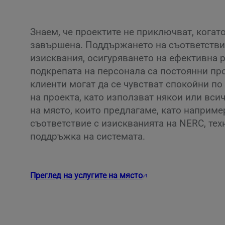
Знаем, че проектите не приключват, когат
завършена. Поддържането на съответстви
изисквания, осигуряването на ефективна р
подкрепата на персонала са постоянни пр
клиенти могат да се чувстват спокойни по
на проекта, като използват някои или вси
на място, които предлагаме, като наприме
съответствие с изискванията на NERC, тех
поддръжка на системата.
Преглед на услугите на място