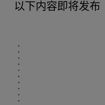
以下内容即将发布
Basler DECS-15
Basler DECS-100
Basler DECS-150
Basler DECS-200
Basler DECS-200N
Basler DECS-250
Basler DECS-250E
Basler DECS-250N
Basler DECS-300
Basler DECS-400