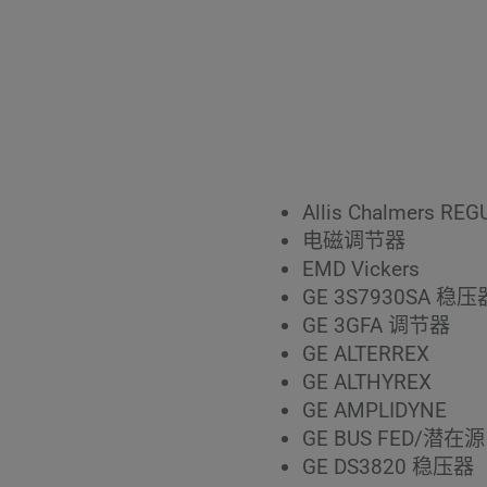
Allis Chalmers REG
电磁调节器
EMD Vickers
GE 3S7930SA 稳压
GE 3GFA 调节器
GE ALTERREX
GE ALTHYREX
GE AMPLIDYNE
GE BUS FED/潜在源
GE DS3820 稳压器