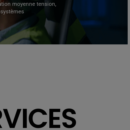
tation moyenne tension,
e systèmes
RVICES