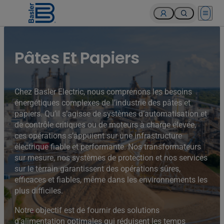
Open 
Pâtes Et Papiers
Chez Basler Electric, nous comprenons les besoins
énergétiques complexes de l’industrie des pâtes et
papiers. Qu’il s’agisse de systèmes d’automatisation et
de contrôle critiques ou de moteurs à charge élevée,
ces opérations s’appuient sur une infrastructure
électrique fiable et performante. Nos transformateurs
sur mesure, nos systèmes de protection et nos services
sur le terrain garantissent des opérations sûres,
efficaces et fiables, même dans les environnements les
plus difficiles.
Notre objectif est de fournir des solutions
d’alimentation optimales qui réduisent les temps