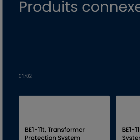
Produits connex
01
/
02
BE1-11t, Transformer
BE1-11
Protection System
Syst