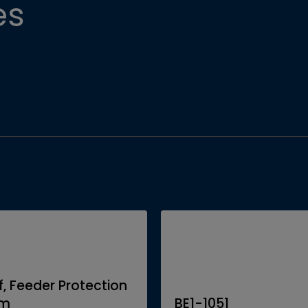
es
f, Feeder Protection
em
BE1-1051