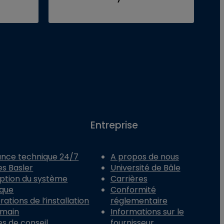
Entreprise
ance technique 24/7
A propos de nous
es Basler
Université de Bâle
ption du système
Carrières
ique
Conformité
ations de l’installation
réglementaire
 main
Informations sur le
es de conseil
fournisseur