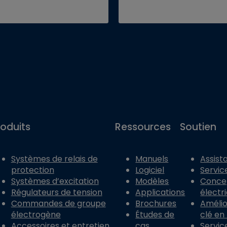
roduits
Ressources
Soutien
Systèmes de relais de
Manuels
Assist
protection
Logiciel
Servic
Systèmes d’excitation
Modèles
Conce
Régulateurs de tension
Applications
électr
Commandes de groupe
Brochures
Amélior
électrogène
Études de
clé en
Accessoires et entretien
cas
Servic