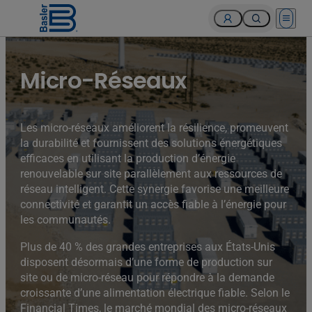
Open 
Micro-Réseaux
Les micro-réseaux améliorent la résilience, promeuvent
la durabilité et fournissent des solutions énergétiques
efficaces en utilisant la production d’énergie
renouvelable sur site parallèlement aux ressources de
réseau intelligent. Cette synergie favorise une meilleure
connectivité et garantit un accès fiable à l’énergie pour
les communautés.
Plus de 40 % des grandes entreprises aux États-Unis
disposent désormais d’une forme de production sur
site ou de micro-réseau pour répondre à la demande
croissante d’une alimentation électrique fiable. Selon le
Financial Times, le marché mondial des micro-réseaux