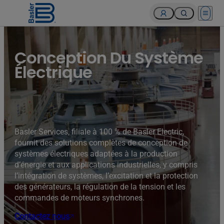
Open 
Turbines of hydroelectricity power station generators inside
the Hoover Dam fuel and power generation plant, Arizona,
Nevada, USA.
Conception Du Système
Électrique
Basler Services, filiale à 100 % de Basler Electric,
fournit des solutions complètes de conception de
systèmes électriques adaptées à la production
d’énergie et aux applications industrielles, y compris
l’intégration de systèmes, l’excitation et la protection
des générateurs, la régulation de la tension et les
commandes de moteurs synchrones.
Contactez nous