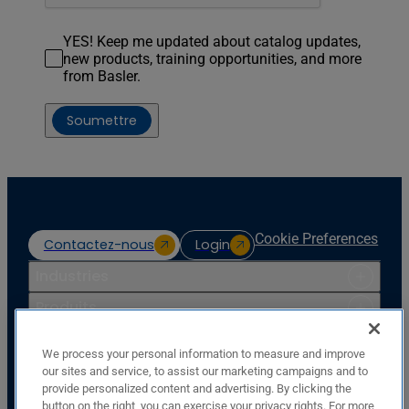
YES! Keep me updated about catalog updates,
new products, training opportunities, and more
from Basler.
Soumettre
Cookie Preferences
Contactez-nous
Login
Industries
Produits
Ressources
We process your personal information to measure and improve
Soutien
our sites and service, to assist our marketing campaigns and to
provide personalized content and advertising. By clicking the
Entreprise
button on the right, you can exercise your privacy rights. For more