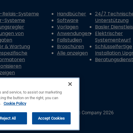
-Relais-Systeme
Handbücher
24/7 Technisch
er-Systeme
Software
Unterstützung
ungsregler
Vorlagen
Basler Dienstlei
ungen von
Anwendungen
Elektrischer
gaten
Fallstudien
Systementwurf
ör & Wartung
Broschüren
Schlüsselfertige
spezifische
Alle anzeigen
Installation Upg
formatoren
Beratungsdiens
onisieren
nzeigen
 and service, to assist our marketing
ing the button on the right, you can
e.
Cookie Policy
© Copyright © Basler Electric Company 2026
Reject All
Accept Cookies