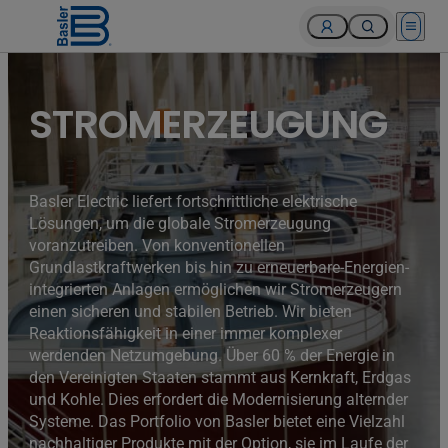
Open 
Turbines of hydroelectricity power station generators inside
the Hoover Dam fuel and power generation plant, Arizona,
Nevada, USA.
STROMERZEUGUNG
Basler Electric liefert fortschrittliche elektrische
Lösungen, um die globale Stromerzeugung
voranzutreiben. Von konventionellen
Grundlastkraftwerken bis hin zu erneuerbare-Energien-
integrierten Anlagen ermöglichen wir Stromerzeugern
einen sicheren und stabilen Betrieb. Wir bieten
Reaktionsfähigkeit in einer immer komplexer
werdenden Netzumgebung. Über 60 % der Energie in
den Vereinigten Staaten stammt aus Kernkraft, Erdgas
und Kohle. Dies erfordert die Modernisierung alternder
Systeme. Das Portfolio von Basler bietet eine Vielzahl
nachhaltiger Produkte mit der Option, sie im Laufe der