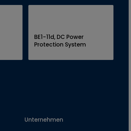
PR
BE
BE1-11d, DC Power
A
Protection System
S
Unternehmen