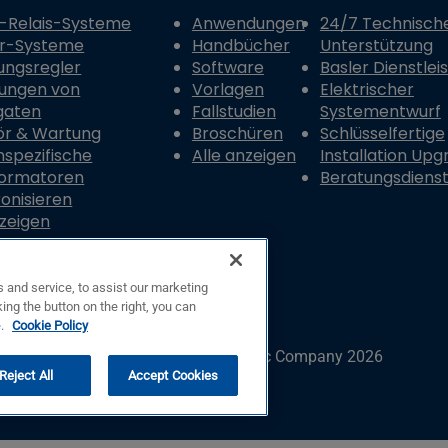
-Relais-Systeme
Anwendungen
24/7 Technisch
er-Systeme
Handbücher
Unterstützung
ungsregler
Software
Basler Dienstlei
ungen von
Vorlagen
Elektrischer
gaten
Fallstudien
Systementwurf
ör & Wartung
Broschüren
Schlüsselfertige
spezifische
Alle anzeigen
Installation Upg
formatoren
Beratungsdiens
onisieren
nzeigen
 and service, to assist our marketing
ing the button on the right, you can
e.
Cookie Policy
© Copyright © Basler Electric Company 2026
Reject All
Accept Cookies