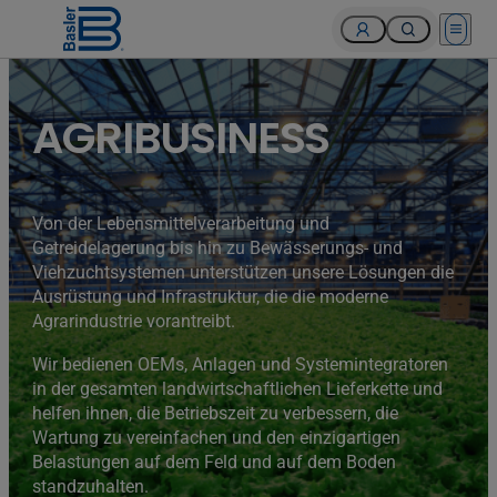
Open 
AGRIBUSINESS
Von der Lebensmittelverarbeitung und
Getreidelagerung bis hin zu Bewässerungs- und
Viehzuchtsystemen unterstützen unsere Lösungen die
Ausrüstung und Infrastruktur, die die moderne
Agrarindustrie vorantreibt.
Wir bedienen OEMs, Anlagen und Systemintegratoren
in der gesamten landwirtschaftlichen Lieferkette und
helfen ihnen, die Betriebszeit zu verbessern, die
Wartung zu vereinfachen und den einzigartigen
Belastungen auf dem Feld und auf dem Boden
standzuhalten.