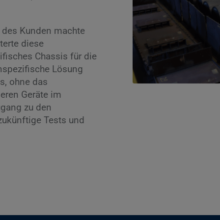
e des Kunden machte
terte diese
fisches Chassis für die
nspezifische Lösung
is, ohne das
deren Geräte im
ugang zu den
zukünftige Tests und