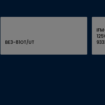
IFM
125
BE3-81OT/UT
933