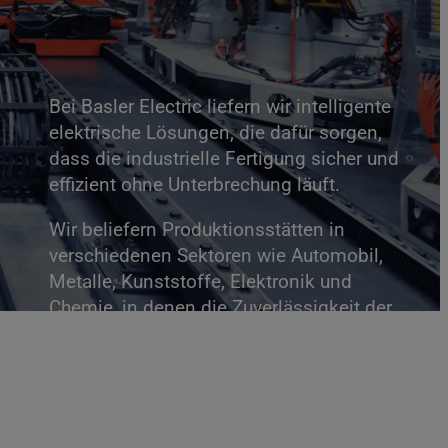
Bei Basler Electric liefern wir intelligente
elektrische Lösungen, die dafür sorgen,
dass die industrielle Fertigung sicher und
effizient ohne Unterbrechung läuft.
Wir beliefern Produktionsstätten in
verschiedenen Sektoren wie Automobil,
Metalle, Kunststoffe, Elektronik und
Chemie, in denen die Zuverlässigkeit der
Anlagen, die Betriebszeit und die genaue
Leistungssteuerung von entscheidender
Bedeutung sind. Unsere Produkte sind so
konzipiert, dass sie nahtlos in
Umgebungen mit hoher Auslastung