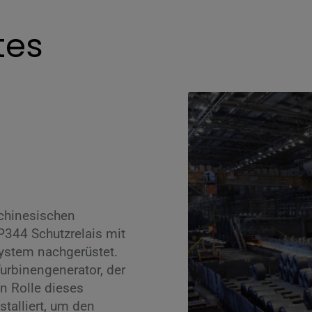
tes
 chinesischen
P344 Schutzrelais mit
ystem nachgerüstet.
urbinengenerator, der
n Rolle dieses
talliert, um den