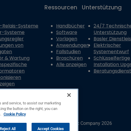
Ressourcen
Unterstützung
-Relais-Systeme
Handbücher
24/7 Technisch
er-Systeme
Software
Unterstützung
ungsregler
Vorlagen
Basler Dienstlei
ungen von
Anwendungen
Elektrischer
gaten
Fallstudien
Systementwurf
ör & Wartung
Broschüren
Schlüsselfertige
spezifische
Alle anzeigen
Installation Upg
formatoren
Beratungsdiens
onisieren
nzeigen
 and service, to assist our marketing
ing the button on the right, you can
e.
Cookie Policy
© Copyright © Basler Electric Company 2026
Reject All
Accept Cookies