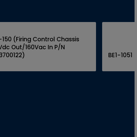
-150 (Firing Control Chassis
Vdc Out/160Vac In P/N
3700122)
BE1-1051