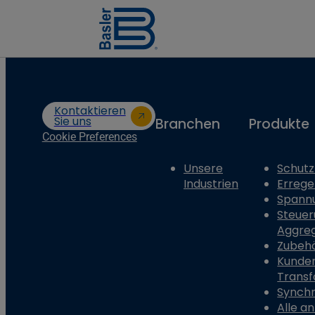
Kontaktieren
Sie uns
Branchen
Produkte
Cookie Preferences
Unsere
Schutz
Industrien
Erreg
Spann
Steuer
Aggre
Zubeh
Kunden
Trans
Synchr
Alle a