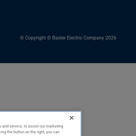
© Copyright © Basler Electric Company 2026
 and service, to assist our marketing
ing the button on the right, you can