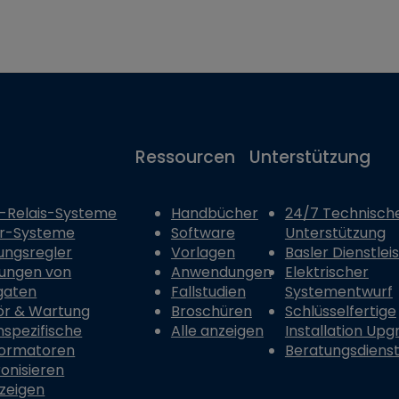
Ressourcen
Unterstützung
-Relais-Systeme
Handbücher
24/7 Technisch
er-Systeme
Software
Unterstützung
ungsregler
Vorlagen
Basler Dienstlei
ungen von
Anwendungen
Elektrischer
gaten
Fallstudien
Systementwurf
ör & Wartung
Broschüren
Schlüsselfertige
spezifische
Alle anzeigen
Installation Upg
formatoren
Beratungsdiens
onisieren
nzeigen