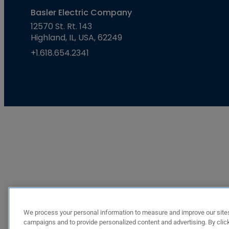
Basler Electric Company
12570 St. Rt. 143
Highland, IL, USA, 62249
+1.618.654.2341
We process your personal information to measure and improve our sites
campaigns and to provide personalized content and advertising. By click