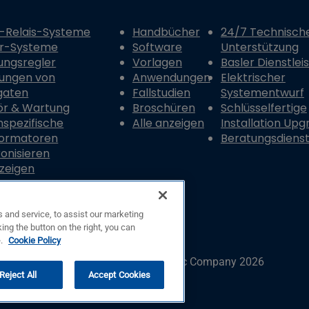
-Relais-Systeme
Handbücher
24/7 Technisch
er-Systeme
Software
Unterstützung
ungsregler
Vorlagen
Basler Dienstlei
ungen von
Anwendungen
Elektrischer
gaten
Fallstudien
Systementwurf
ör & Wartung
Broschüren
Schlüsselfertige
spezifische
Alle anzeigen
Installation Upg
formatoren
Beratungsdiens
onisieren
nzeigen
 and service, to assist our marketing
ing the button on the right, you can
e.
Cookie Policy
© Copyright © Basler Electric Company 2026
Reject All
Accept Cookies