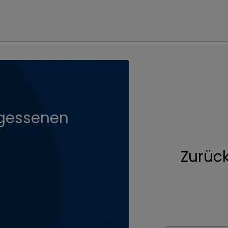
rgessenen
Zurüc