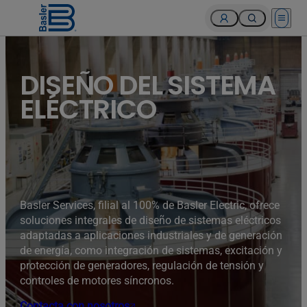
Open 
Turbines of hydroelectricity power station generators inside
the Hoover Dam fuel and power generation plant, Arizona,
Nevada, USA.
DISEÑO DEL SISTEMA
ELÉCTRICO
Basler Services, filial al 100% de Basler Electric, ofrece
soluciones integrales de diseño de sistemas eléctricos
adaptadas a aplicaciones industriales y de generación
de energía, como integración de sistemas, excitación y
protección de generadores, regulación de tensión y
controles de motores síncronos.
Contacta con nosotros