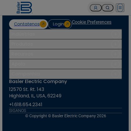
Open 
Cookie Preferences
Contatenos
Login
Indústrias
Produtos
Recursos
Apoio
Companhia
Basler Electric Company
12570 St. Rt. 143
Highland, IL, USA, 62249
+1.618.654.2341
SIGANOS
© Copyright © Basler Electric Company 2026