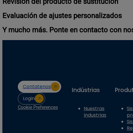
Revisión del producto de sustitución
Evaluación de ajustes personalizados
Y mucho más. Ponte en contacto con no
Contatenos
Indústrias
Produ
Login
Cookie Preferences
Nuestras
Si
Industrias
pr
Si
Re