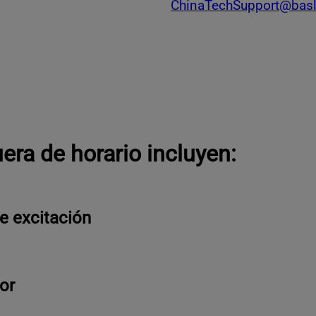
ChinaTechSupport@bas
era de horario incluyen:
e excitación
or