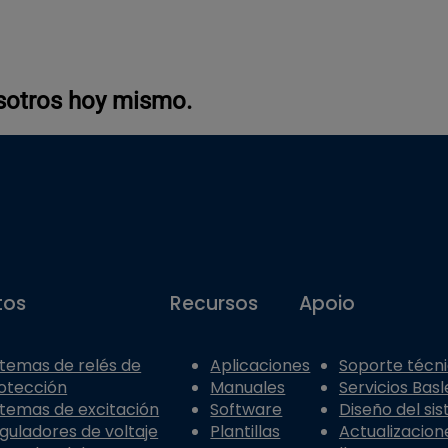
sotros hoy mismo.
tos
Recursos
Apoio
stemas de relés de
Aplicaciones
Soporte técn
otección
Manuales
Servicios Basl
stemas de excitación
Software
Diseño del si
guladores de voltaje
Plantillas
Actualizacion