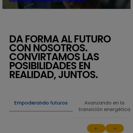
DA FORMA AL FUTURO
CON NOSOTROS.
CONVIRTAMOS LAS
POSIBILIDADES EN
REALIDAD, JUNTOS.
Empoderando futuros
Avanzando en la
transición energética
Return to previous sl
Jump to ne