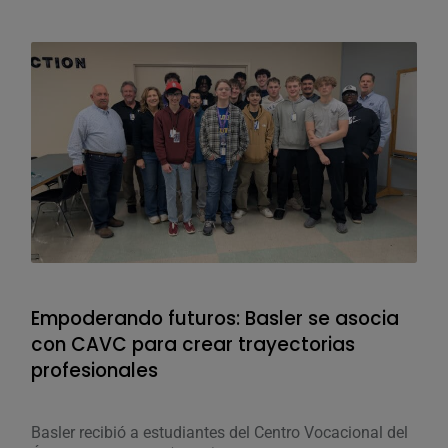
Empoderando futuros: Basler se asocia
Ava
con CAVC para crear trayectorias
un 
profesionales
Mike
desa
Basler recibió a estudiantes del Centro Vocacional del