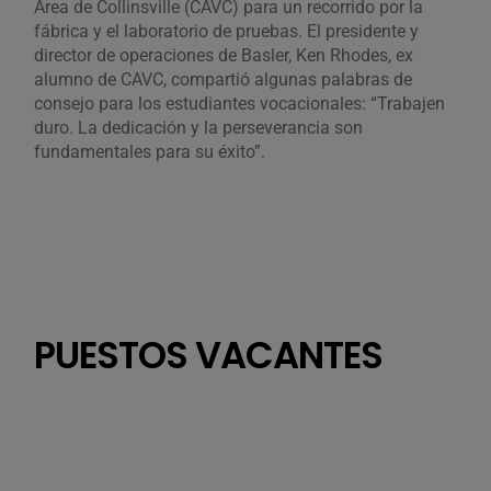
Basl
Área de Collinsville (CAVC) para un recorrido por la
en l
fábrica y el laboratorio de pruebas. El presidente y
el D
director de operaciones de Basler, Ken Rhodes, ex
dura
alumno de CAVC, compartió algunas palabras de
del 
consejo para los estudiantes vocacionales: “Trabajen
cont
duro. La dedicación y la perseverancia son
libr
fundamentales para su éxito”.
Sist
publ
prot
PUESTOS VACANTES