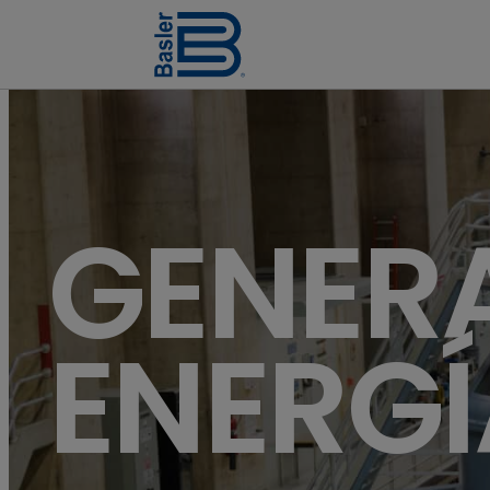
Turbines of hydroelectricity power station generators inside 
GENER
ENERGÍ