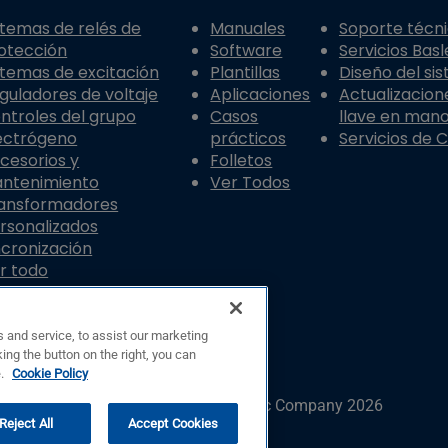
stemas de relés de
Manuales
Soporte técn
otección
Software
Servicios Basl
stemas de excitación
Plantillas
Diseño del si
guladores de voltaje
Aplicaciones
Actualizacion
ntroles del grupo
Casos
llave en man
ectrógeno
prácticos
Servicios de 
cesorios y
Folletos
ntenimiento
Ver Todos
ansformadores
rsonalizados
ncronización
r todo
 and service, to assist our marketing
ing the button on the right, you can
e.
Cookie Policy
© Copyright © Basler Electric Company 2026
Reject All
Accept Cookies