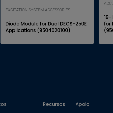
ACC
EXCITATION SYSTEM ACCESSORIES
19-
Diode Module for Dual DECS-250E
for
Applications (9504020100)
(95
tos
Recursos
Apoio