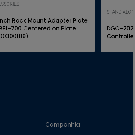
ESSORIES
STAND ALON
Inch Rack Mount Adapter Plate
 BE1-700 Centered on Plate
DGC-2020E
00300109)
Controlle
Companhia