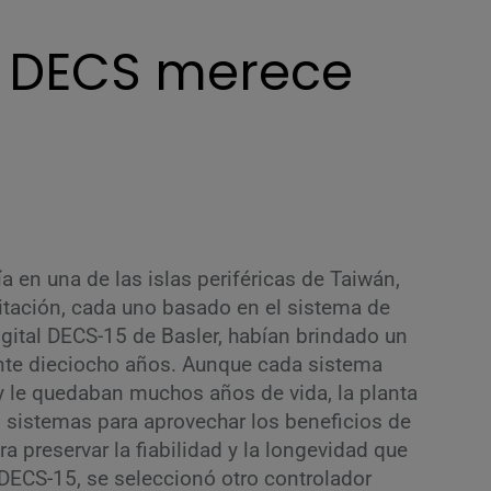
modernización de los sistemas antiguos.
 DECS merece
La cartera de Basler ofrece una variedad
de productos sostenibles con opciones
para modificar o actualizar con el tiempo.
a en una de las islas periféricas de Taiwán,
itación, cada uno basado en el sistema de
igital DECS-15 de Basler, habían brindado un
ante dieciocho años. Aunque cada sistema
 le quedaban muchos años de vida, la planta
 sistemas para aprovechar los beneficios de
ra preservar la fiabilidad y la longevidad que
DECS-15, se seleccionó otro controlador