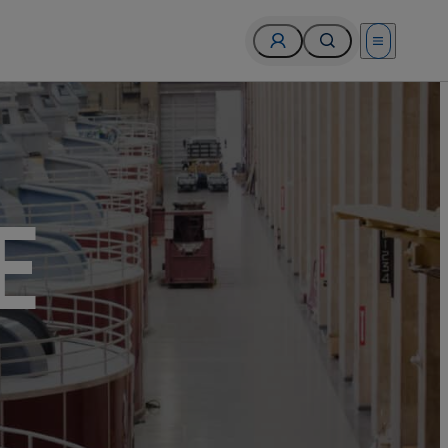
Open menu
, USA.
E