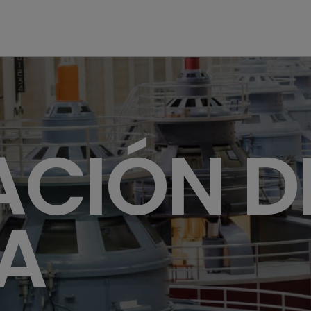
the Hoover Dam fuel and power generation plant, Arizona, Nevada
ACIÓN D
A