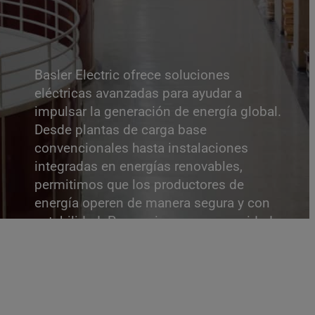
Basler Electric ofrece soluciones
eléctricas avanzadas para ayudar a
impulsar la generación de energía global.
Desde plantas de carga base
convencionales hasta instalaciones
integradas en energías renovables,
permitimos que los productores de
energía operen de manera segura y con
estabilidad. Proporcionamos capacidad
de respuesta en un entorno de red cada
vez más complejo. Más del 60% de la
energía a escala de los Estados Unidos
proviene de fuentes nucleares, de gas
natural y de carbón. Esto requiere la