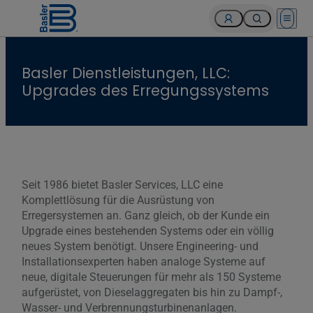
Open 
Basler Dienstleistungen, LLC:
Upgrades des Erregungssystems
Seit 1986 bietet Basler Services, LLC eine
Komplettlösung für die Ausrüstung von
Erregersystemen an. Ganz gleich, ob der Kunde ein
Upgrade eines bestehenden Systems oder ein völlig
neues System benötigt. Unsere Engineering- und
Installationsexperten haben analoge Systeme auf
neue, digitale Steuerungen für mehr als 150 Systeme
aufgerüstet, von Dieselaggregaten bis hin zu Dampf-,
Wasser- und Verbrennungsturbinenanlagen.