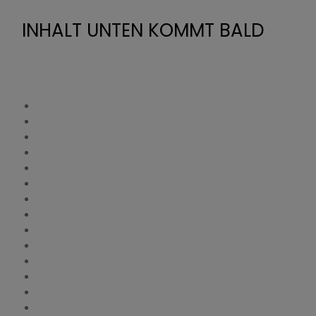
INHALT UNTEN KOMMT BALD
Basler DECS-15
Basler DECS-100
Basler DECS-150
Basler DECS-200
Basler DECS-200N
Basler DECS-250
Basler DECS-250E
Basler DECS-250N
Basler DECS-300
Basler DECS-400
Basler DECS-2100
Basler ECS2100
Basler Electric SSE
Basler Electric SR-Regler