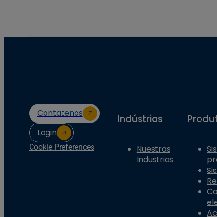
Contatenos
Indústrias
Produ
Login
Cookie Preferences
Nuestras
Si
Industrias
pr
Si
Re
Co
el
Ac