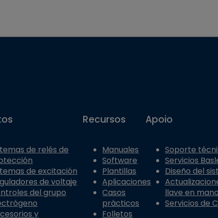
tos
Recursos
Apoio
stemas de relés de
Manuales
Soporte técn
otección
Software
Servicios Basl
stemas de excitación
Plantillas
Diseño del si
guladores de voltaje
Aplicaciones
Actualizacion
ntroles del grupo
Casos
llave en man
ectrógeno
prácticos
Servicios de 
cesorios y
Folletos