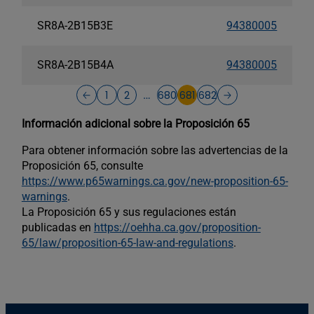
SR8A-2B15B3E
94380005
SR8A-2B15B4A
94380005
1
2
680
681
682
…
Información adicional sobre la Proposición 65
Para obtener información sobre las advertencias de la
Proposición 65, consulte
https://www.p65warnings.ca.gov/new-proposition-65-
warnings
.
La Proposición 65 y sus regulaciones están
publicadas en
https://oehha.ca.gov/proposition-
65/law/proposition-65-law-and-regulations
.