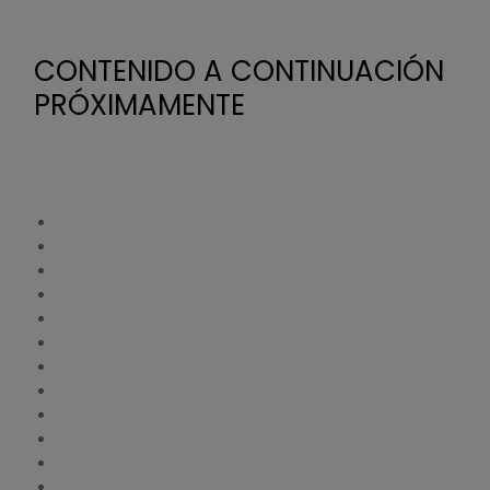
CONTENIDO A CONTINUACIÓN
PRÓXIMAMENTE
Basler DECS-15
Basler DECS-100
Basler DECS-150
Basler DECS-200
Basler DECS-200N
Basler DECS-250
Basler DECS-250E
Basler DECS-250N
Basler DECS-300
Basler DECS-400
Basler DECS-2100
Basler ECS2100