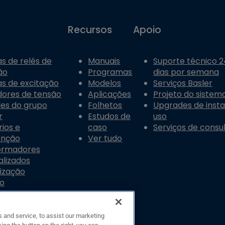
Recursos
Apoio
s de relés de
Manuais
Suporte técnico 24
ão
Programas
dias por semana
s de excitação
Modelos
Serviços Basler
dores de tensão
Aplicações
Projeto do sistema
les do grupo
Folhetos
Upgrades de inst
r
Estudos de
uso
ios e
caso
Serviços de consul
enção
Ver tudo
ormadores
alizados
ização
do
 and service, to assist our marketing