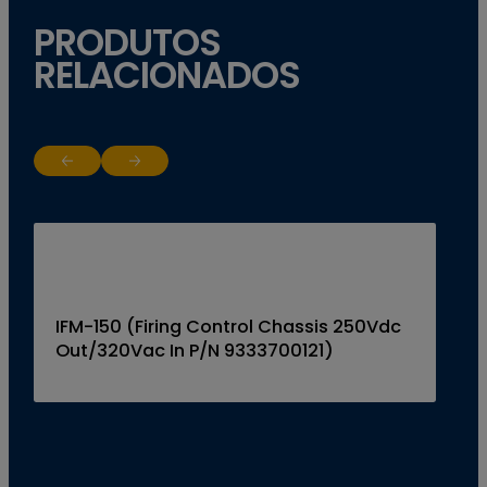
PRODUTOS
RELACIONADOS
Return to previous slide
Jump to next slide
IFM-150 (Firing Control Chassis 250Vdc
Out/320Vac In P/N 9333700121)