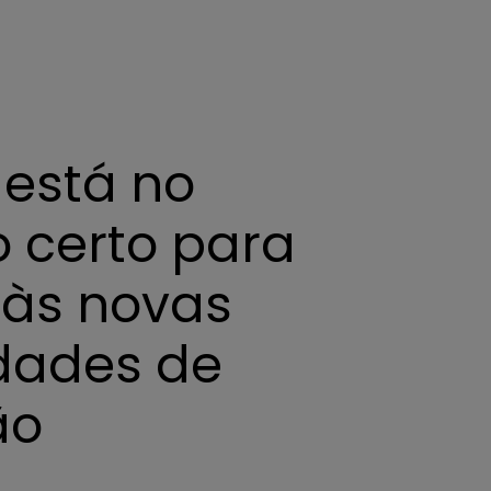
 está no
 certo para
 às novas
dades de
ão