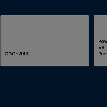
Pow
VA,
DGC-2000
Pri