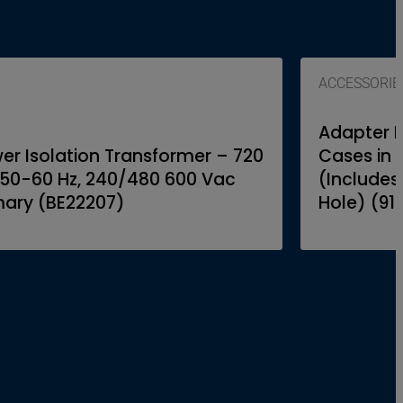
ACCESSORIE
Adapter P
er Isolation Transformer – 720
Cases in 
 50-60 Hz, 240/480 600 Vac
(Includes
mary (BE22207)
Hole) (91