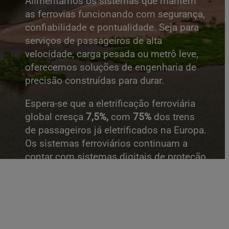
Alimentamos os sistemas que mantêm
as ferrovias funcionando com segurança,
confiabilidade e pontualidade. Seja para
serviços de passageiros de alta
velocidade, carga pesada ou metrô leve,
oferecemos soluções de engenharia de
precisão construídas para durar.
Espera-se que a eletrificação ferroviária
global cresça
7,5%,
com
75%
dos trens
de passageiros já eletrificados na Europa.
Os sistemas ferroviários continuam a
contar com sistemas digitais de proteção
e controle para planejar o uso de energia,
agilizar a manutenção e evitar
interrupções. Veja nosso portfólio de
produtos que atendem às necessidades
ferroviárias.