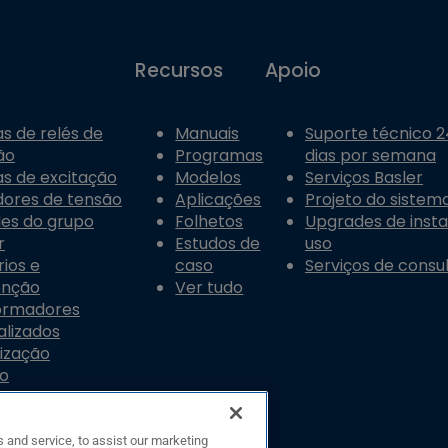
Recursos
Apoio
s de relés de
Manuais
Suporte técnico 24
ão
Programas
dias por semana
s de excitação
Modelos
Serviços Basler
dores de tensão
Aplicações
Projeto do sistema
les do grupo
Folhetos
Upgrades de inst
r
Estudos de
uso
ios e
caso
Serviços de consul
enção
Ver tudo
ormadores
alizados
ização
do
 and service, to assist our marketing