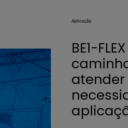
Aplicação
BE1-FLEX
caminho
atender
necessi
aplicaç