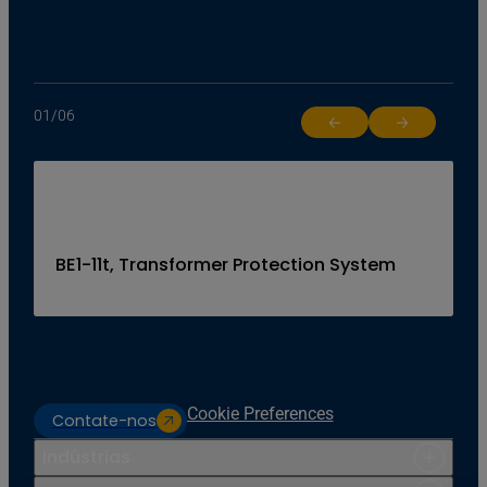
01
/
06
Return to previous slide
Jump to next 
BE1-11t, Transformer Protection System
Cookie Preferences
Contate-nos
Indústrias